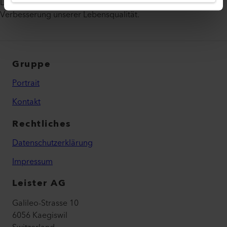
Leister. We for you. Wir leisten weltweit einen Beitrag zur
Verbesserung unserer Lebensqualität.
Gruppe
Portrait
Kontakt
Rechtliches
Datenschutzerklärung
Impressum
Leister AG
Galileo-Strasse 10
6056 Kaegiswil