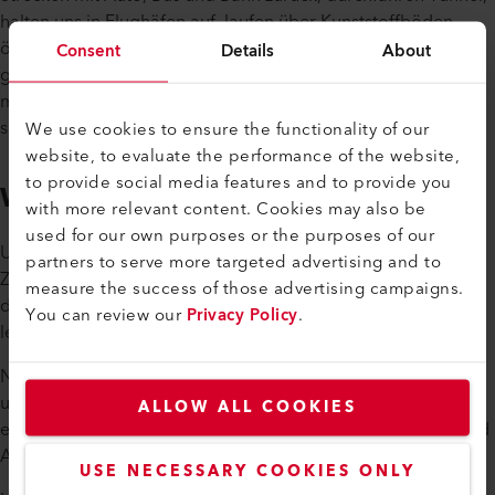
halten uns in Flughäfen auf, laufen über Kunststoffböden,
öffnen Lebensmittelverpackungen, kaufen nachhaltig
Consent
Details
About
gezüchteten Fisch aus Aquakulturen, nutzen Cloud-Services
moderner Datenzenter und erfreuen uns an einer sauberen,
sicheren Umwelt.
We use cookies to ensure the functionality of our
website, to evaluate the performance of the website,
to provide social media features and to provide you
We for you.
with more relevant content. Cookies may also be
used for our own purposes or the purposes of our
Unsere Unternehmen leisten auch in ausserordentlichen
partners to serve more targeted advertising and to
Zeiten weltweit einen wichtigen Beitrag für die Versorgung
measure the success of those advertising campaigns.
der Bevölkerung und der Wirtschaft mit verschiedenen
You can review our
Privacy Policy
.
lebensnotwendigen Produkten und Dienstleistungen.
Neben unseren Geschäftsaktivitäten liegen uns auch Umwelt
und gesellschaftliches Engagement am Herzen. Dem
ALLOW ALL COOKIES
entsprechend engagieren wir uns mit der Leister Stiftung und
Aktivitäten in unseren Unternehmen.
USE NECESSARY COOKIES ONLY