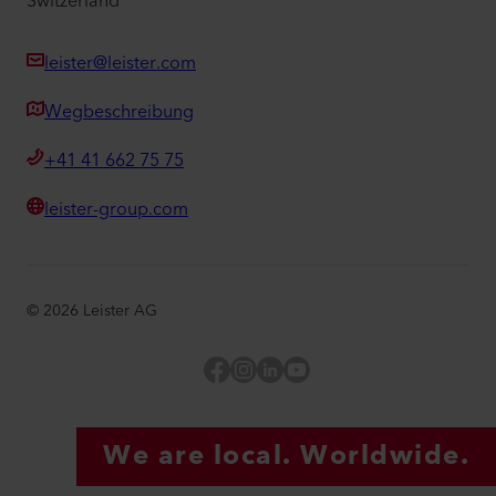
Switzerland
leister@leister.com
Wegbeschreibung
+41 41 662 75 75
leister-group.com
©
2026
Leister AG
Facebook
Instagram
LinkedIn
YouTube
We are local. Worldwide.