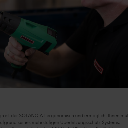
ign ist der SOLANO AT ergonomisch und ermöglicht Ihnen mü
 aufgrund seines mehrstufigen Überhitzungsschutz-Systems.