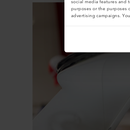
social media features and 
purposes or the purposes o
advertising campaigns. Yo