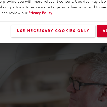
to provide you with more relevant content. Cookies may also
f our partners to serve more targeted advertising and to me
u can review our
Privacy Policy
.
USE NECESSARY COOKIES ONLY
A