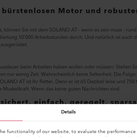
 bürstenlosen Motor und robuste
tz, können Sie mit dem SOLANO AT - wenn es sein muss - rund 
Wartung 10'000 Arbeitsstunden durch. Und natürlich ist auc
ausgerüstet.
e Ausdauer beim Arbeiten haben wollen oder müssen: Stellen S
n nur wenig Zeit. Wahrscheinlich keine Seltenheit. Die Folge
OLANO AT ist Ihr Retter. Denn er ist 65 Dezibel leise und 750
e Muskelkraft. Wenn das keine guten Nachrichten sind.
ichert, einfach, geregelt, sparsa
nderreihung wohlklingender Adjektive. Nein, das sind Ihre Vort
Details
e functionality of our website, to evaluate the performance 