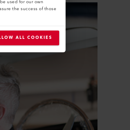
 be used for our own
asure the success of those
LLOW ALL COOKIES