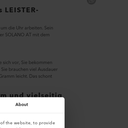
s LEISTER-
um die Uhr arbeiten. Sein
h der SOLANO AT mit dem
ie sich vor, Sie bekommen
: Sie brauchen viel Ausdauer
 Gramm leicht. Das schont
m und vielseitig
eile, wenn Sie mit dem
About
of the website, to provide