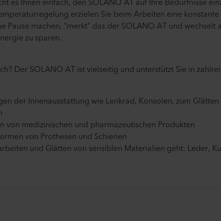
cht es Ihnen einfach, den SOLANO AT auf Ihre Bedürfnisse ein
 Temperaturregelung erzielen Sie beim Arbeiten eine konstant
ne Pause machen, "merkt" das der SOLANO AT und wechselt a
 Energie zu sparen.
h? Der SOLANO AT ist vielseitig und unterstützt Sie in zahlrei
gen der Innenausstattung wie Lenkrad, Konsolen, zum Glätten
n
en von medizinischen und pharmazeutischen Produkten
 Formen von Prothesen und Schienen
rbeiten und Glätten von sensiblen Materialien geht: Leder, Ku