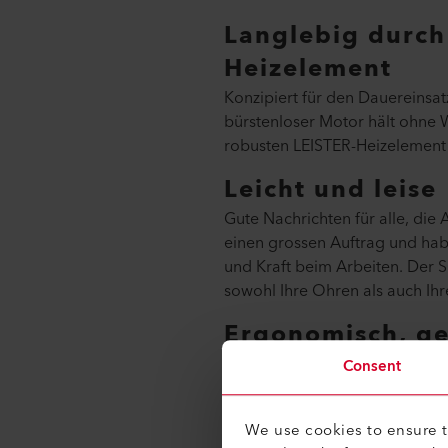
Langlebig durch
Heizelement
Konzipiert für den Dauereinsa
bürstenloser Motor hält ohne 
robusten LEISTER-Heizelement 
Leicht und leise
Gute Nachrichten für alle, di
einen grossen Auftrag und habe
und Kraft beim Arbeiten. Der S
sowohl Ihre Ohren als auch Ihr
Ergonomisch, ges
Das ist keine zufällige Aneina
Consent
SOLANO AT arbeiten.
We use cookies to ensure th