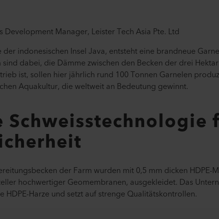
ss Development Manager, Leister Tech Asia Pte. Ltd
 der indonesischen Insel Java, entsteht eine brandneue Garne
 sind dabei, die Dämme zwischen den Becken der drei Hektar 
ieb ist, sollen hier jährlich rund 100 Tonnen Garnelen produzi
schen Aquakultur, die weltweit an Bedeutung gewinnt.
e Schweisstechnologie 
icherheit
bereitungsbecken der Farm wurden mit 0,5 mm dicken HDPE-
teller hochwertiger Geomembranen, ausgekleidet. Das Unte
rte HDPE-Harze und setzt auf strenge Qualitätskontrollen.