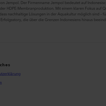
a von Jempol. Der Firmenname Jempol bedeutet auf Indonesisc
in der HDPE-Membranproduktion. Mit einem klaren Fokus auf Qu
dass nachhaltige Lösungen in der Aquakultur möglich sind – f
e Erfolgsstory, die über die Grenzen Indonesiens hinaus beeind
iches
tzerklärung
m