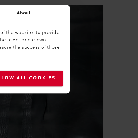
About
of the website, to provide
 be used for our own
asure the success of those
LLOW ALL COOKIES