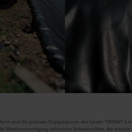
nfarm sind die präzisen Doppelspuren des Leister TWINNY S ni
 die Membranverlegung zahlreiche Schweissnähte, die absolut 