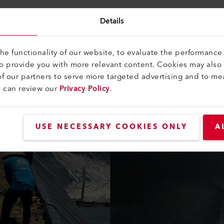
Details
e functionality of our website, to evaluate the performance 
to provide you with more relevant content. Cookies may also
f our partners to serve more targeted advertising and to me
u can review our
Privacy Policy
.
USE NECESSARY COOKIES ONLY
A