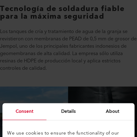
Tecnología de soldadura fiable
para la máxima seguridad
Los tanques de cría y tratamiento de agua de la granja se
revistieron con membranas de PEAD de 0,5 mm de grosor de
Jempol, uno de los principales fabricantes indonesios de
geomembranas de alta calidad. La empresa sólo utiliza
resinas de HDPE de producción local y aplica estrictos
controles de calidad.
Consent
Details
About
We use cookies to ensure the functionality of our