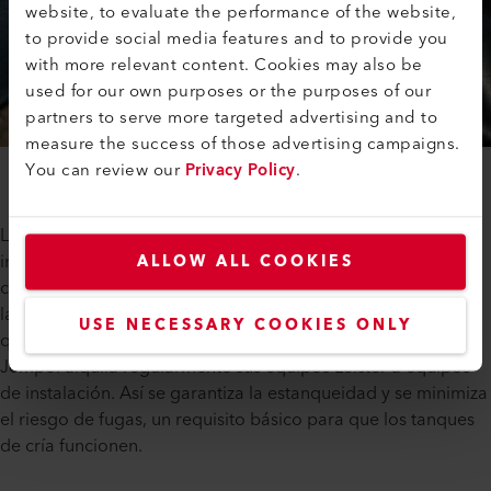
website, to evaluate the performance of the website,
to provide social media features and to provide you
with more relevant content. Cookies may also be
used for our own purposes or the purposes of our
partners to serve more targeted advertising and to
measure the success of those advertising campaigns.
You can review our
Privacy Policy
.
Las precisas orugas dobles de la Leister TWINNY S son
imposibles de pasar por alto en la obra de la granja
ALLOW ALL COOKIES
camaronera. Con una anchura de 8 metros, la instalación de
la membrana requiere numerosas costuras de soldadura,
USE NECESSARY COOKIES ONLY
que deben ser absolutamente estancas para evitar pérdidas.
Jempol alquila regularmente sus equipos Leister a equipos
de instalación. Así se garantiza la estanqueidad y se minimiza
el riesgo de fugas, un requisito básico para que los tanques
de cría funcionen.