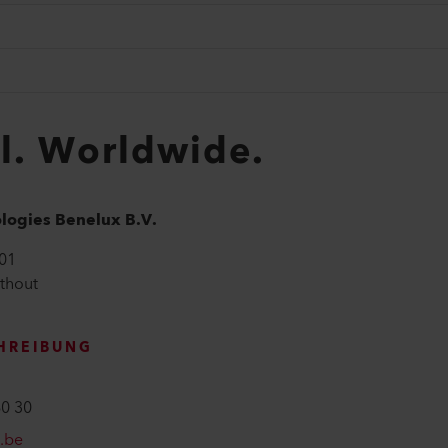
al. Worldwide.
ologies Benelux B.V.
01
thout
HREIBUNG
60 30
r.be