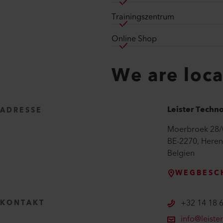
Trainingszentrum
Online Shop
We are loc
Leister Techn
ADRESSE
Moerbroek
28/
BE-2270
,
Heren
Belgien
WEGBESC
+32 14 18 
KONTAKT
info@leiste