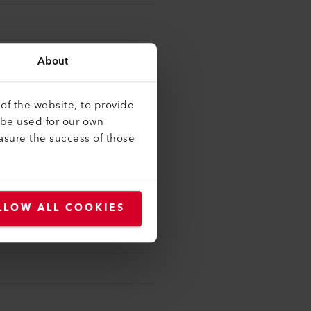
About
of the website, to provide
 be used for our own
asure the success of those
LLOW ALL COOKIES