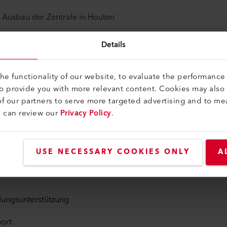
Ausbau der Zentrale in Houten
Details
e functionality of our website, to evaluate the performance 
to provide you with more relevant content. Cookies may also
f our partners to serve more targeted advertising and to me
ng Leister
u can review our
Privacy Policy
.
USE NECESSARY COOKIES ONLY
A
m
ungsunterstützung
ort