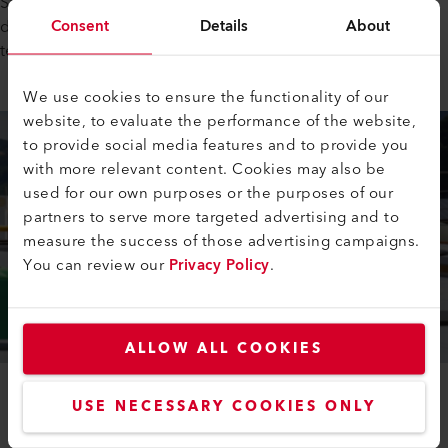
Si hoy miramos por la ventana, vemos una imagen muy
Consent
Details
About
diferente. Los últimos metros cuadrados de la superficie del
techo ya están siendo aislados y sellados hoy.
We use cookies to ensure the functionality of our
website, to evaluate the performance of the website,
to provide social media features and to provide you
with more relevant content. Cookies may also be
used for our own purposes or the purposes of our
partners to serve more targeted advertising and to
measure the success of those advertising campaigns.
You can review our
Privacy Policy
.
ALLOW ALL COOKIES
Empleados de Mathis Flachdach AG aislando y sellando los últimos
USE NECESSARY COOKIES ONLY
metros cuadrados de superficie de techo plano de la sede de Leister
en Kägiswil, Suiza, el 20 de julio de 2020.