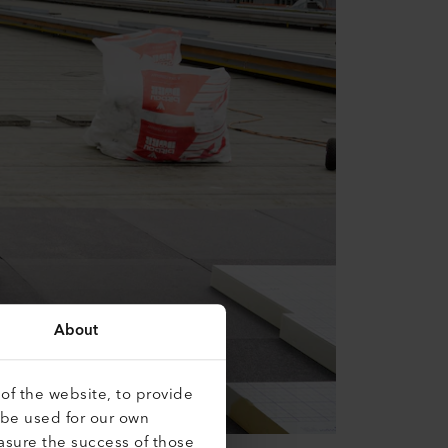
About
of the website, to provide
 be used for our own
asure the success of those