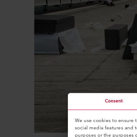
Consent
We use cookies to ensure th
social media features and 
purposes or the purposes o