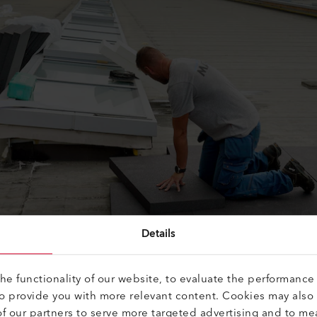
Details
e functionality of our website, to evaluate the performance 
to provide you with more relevant content. Cookies may also
f our partners to serve more targeted advertising and to me