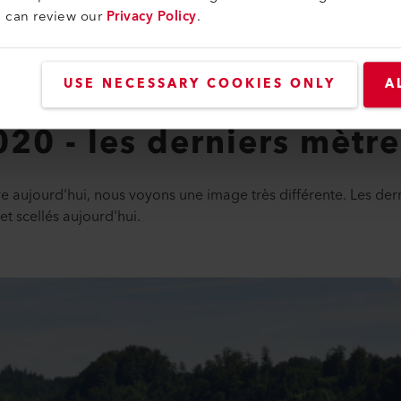
u can review our
Privacy Policy
.
le isolation inclinée (panneaux de polystyrène foncés) est installée
PU en abrégé).
USE NECESSARY COOKIES ONLY
A
020 - les derniers mètre
re aujourd'hui, nous voyons une image très différente. Les der
 et scellés aujourd'hui.