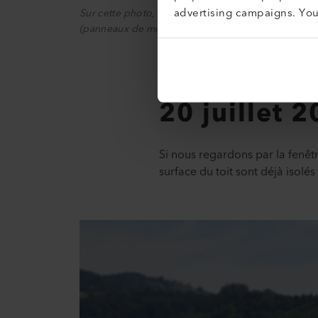
advertising campaigns. Yo
Sur cette photo, vous pouvez voir comment la nouvel
(panneaux de mousse rigide en polyuréthane, ou 
20 juillet 2
Si nous regardons par la fenêt
surface du toit sont déjà isolés