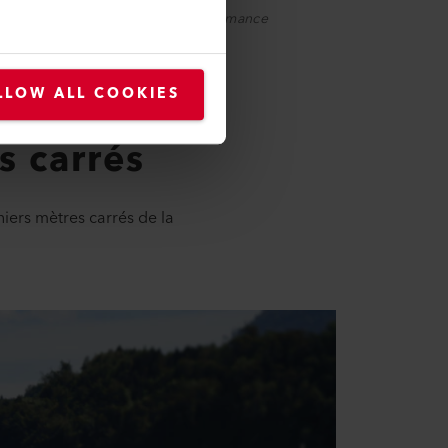
. À droite, l'isolation haute performance
LLOW ALL COOKIES
s carrés
niers mètres carrés de la