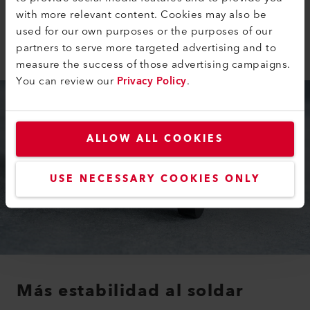
manejo de la soldadora. La velocidad y la temperatura
with more relevant content. Cookies may also be
pueden ajustarse fácilmente a través de la clara
used for our own purposes or the purposes of our
pantalla.
partners to serve more targeted advertising and to
measure the success of those advertising campaigns.
You can review our
Privacy Policy
.
ALLOW ALL COOKIES
USE NECESSARY COOKIES ONLY
Más estabilidad al soldar