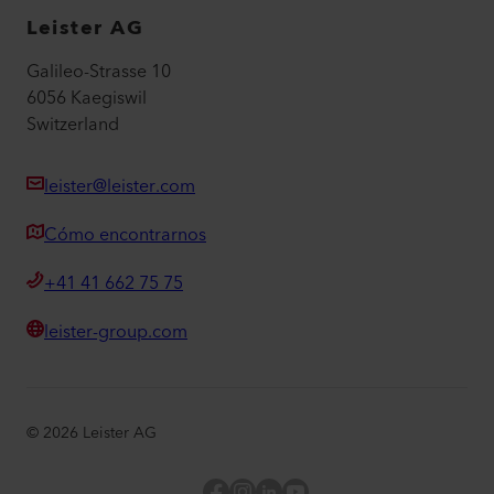
Leister AG
Galileo-Strasse 10
6056 Kaegiswil
Switzerland
leister@leister.com
Cómo encontrarnos
+41 41 662 75 75
leister-group.com
©
2026
Leister AG
Facebook
Instagram
LinkedIn
YouTube