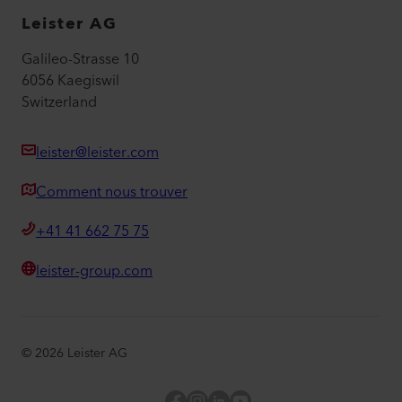
Leister AG
Galileo-Strasse 10
6056 Kaegiswil
Switzerland
leister@leister.com
Comment nous trouver
+41 41 662 75 75
leister-group.com
©
2026
Leister AG
Facebook
Instagram
LinkedIn
YouTube