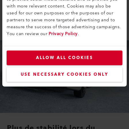
processus de soudage. Les poignées ergonomiques
with more relevant content. Cookies may also be
facilitent l’utilisation du poste à souder. La vitesse et la
used for our own purposes or the purposes of our
température peuvent être facilement réglées grâce à
partners to serve more targeted advertising and to
l’affichage clair.
measure the success of those advertising campaigns.
You can review our
Privacy Policy
.
ALLOW ALL COOKIES
USE NECESSARY COOKIES ONLY
Plus de stabilité lors du