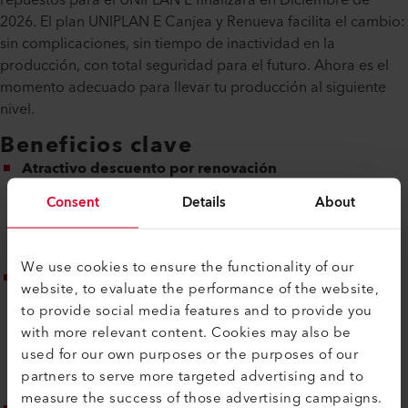
2026. El plan UNIPLAN E Canjea y Renueva facilita el cambio:
sin complicaciones, sin tiempo de inactividad en la
producción, con total seguridad para el futuro. Ahora es el
momento adecuado para llevar tu producción al siguiente
nivel.
Beneficios clave
Atractivo descuento por renovación
Al entregar tu equipo actual, aseguras un 20% de
Consent
Details
About
descuento —por tiempo limitado (del 1 de Junio al 13 de
Julio de 2026)— en la compra de un equipo para soldar
UNIPLAN 310 o 510.*
We use cookies to ensure the functionality of our
Notablemente más rendimiento en el trabajo diario
website, to evaluate the performance of the website,
La nueva generación de UNIPLAN destaca por su
to provide social media features and to provide you
velocidad de soldadura optimizada, una calidad
with more relevant content. Cookies may also be
reproducible de forma constante y trabajo ergonómico,
used for our own purposes or the purposes of our
incluso durante operaciones largas y aplicaciones
partners to serve more targeted advertising and to
exigentes.
measure the success of those advertising campaigns.