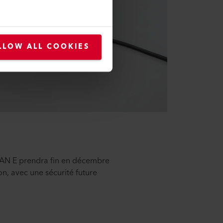
LLOW ALL COOKIES
LAN E prendra fin en décembre
on, avec une sécurité future