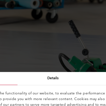
Details
e functionality of our website, to evaluate the performance 
to provide you with more relevant content. Cookies may also
f our partners to serve more targeted advertising and to me