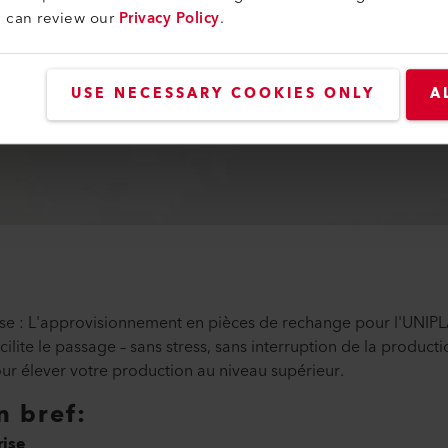
u can review our
Privacy Policy
.
USE NECESSARY COOKIES ONLY
A
se : L'approvisionnement en pièces de rechange pour l'UNIP
ilite le passage – sans stress, sans interruption de la producti
ur élever votre production au niveau supérieur.
n bref:
rise