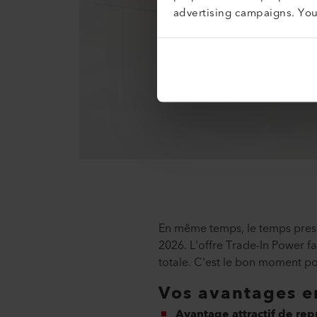
advertising campaigns. Yo
En même temps, le temps pres
2026. L'offre Trade-In Power fac
totale. C'est le bon moment po
Vos avantages e
Avantage attractif de rep