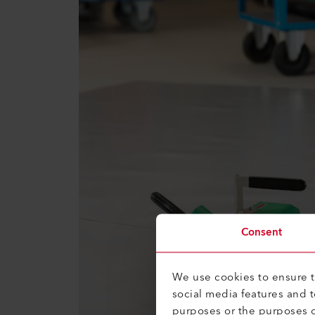
Consent
We use cookies to ensure th
social media features and 
purposes or the purposes o