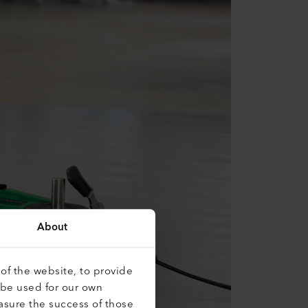
About
of the website, to provide
 be used for our own
asure the success of those