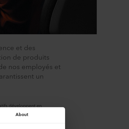
ence et des
ion de produits
de nos employés et
arantissent un
atifs développent en
ltats de la recherche et de la
About
lations de recherche avec les
rcer durablement notre