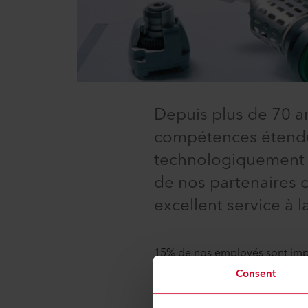
Depuis plus de 70 an
compétences étendu
technologiquement a
de nos partenaires 
excellent service à l
15% de nos employés sont impl
permanence les produits et ser
Consent
science, ainsi que des besoins 
universités et les établisseme