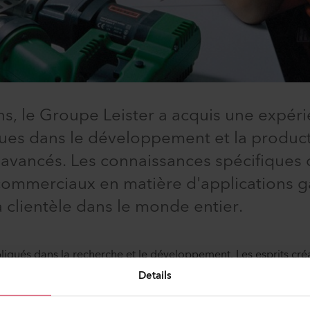
s, le Groupe Leister a acquis une expéri
es dans le développement et la product
vancés. Les connaissances spécifiques 
commerciaux en matière d'applications g
a clientèle dans le monde entier.
iqués dans la recherche et le développement. Les esprits cré
vices du Groupe Leister. Ils tiennent compte des nouveaux résu
Details
individuels et spécifiques à chaque pays de nos clients. Les re
nts d'enseignement supérieur contribuent à étendre et à renfo