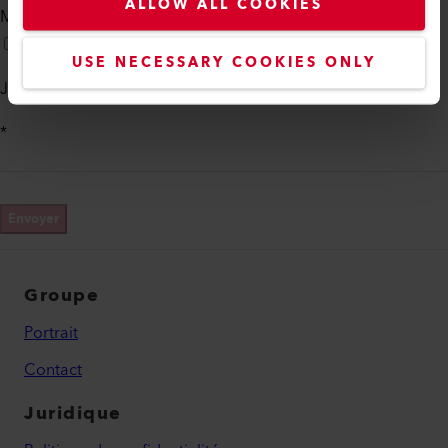
ALLOW ALL COOKIES
Me contacter par téléphone
USE NECESSARY COOKIES ONLY
Je suis d'accord avec les
politique de confidentialité
*
Envoyer
Groupe
Portrait
Contact
Juridique