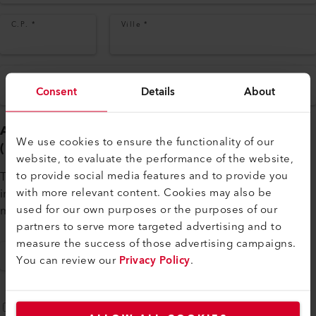
C.P.
*
Ville
*
Pays
*
Consent
Details
About
Ajouter des documents de candidature
We use cookies to ensure the functionality of our
(facultatif)
website, to evaluate the performance of the website,
to provide social media features and to provide you
Téléchargez jusqu'à 5 fichiers (max. 8 Mo en .doc, .pdf ou
with more relevant content. Cookies may also be
images en .jpg ou .png) pour compléter votre lettre de
used for our own purposes or the purposes of our
motivation ci-dessus.
partners to serve more targeted advertising and to
measure the success of those advertising campaigns.
+ AJOUTER UN FICHIER
You can review our
Privacy Policy
.