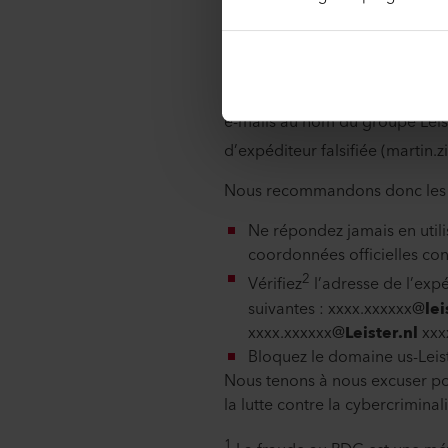
l’incident de sécurit
Des personnes inconnues ont en
e-mails au nom du groupe Leist
d’expéditeur falsifiée (martin
Nous recommandons donc les m
Ne répondez jamais en utilis
coordonnées officielles co
2
Vérifiez
l’adresse de l’expé
suivantes : xxxx.xxxxxx@
le
xxxx.xxxxxx@
Leister.nl
xxx
Bloquez le domaine us-Leist
Nous tenons à nous excuser p
la lutte contre la cybercriminali
1