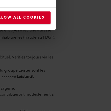
LLOW ALL COOKIES
et l’utilisent pour envoyer des
 été envoyés avec une adresse
1
 inhabituelles (fraude au PDG
).
tuel. Vérifiez toujours via les
du groupe Leister sont les
.xxxxxx@
Leister.it
ssagerie.
s contribueront modestement à