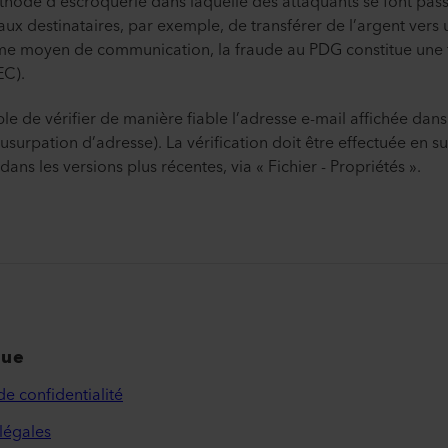
hode d’escroquerie dans laquelle des attaquants se font pa
ux destinataires, par exemple, de transférer de l’argent vers
comme moyen de communication, la fraude au PDG constitue un
EC).
le de vérifier de manière fiable l’adresse e-mail affichée dans 
 (usurpation d’adresse). La vérification doit être effectuée en s
 dans les versions plus récentes, via « Fichier - Propriétés ».
que
de confidentialité
légales