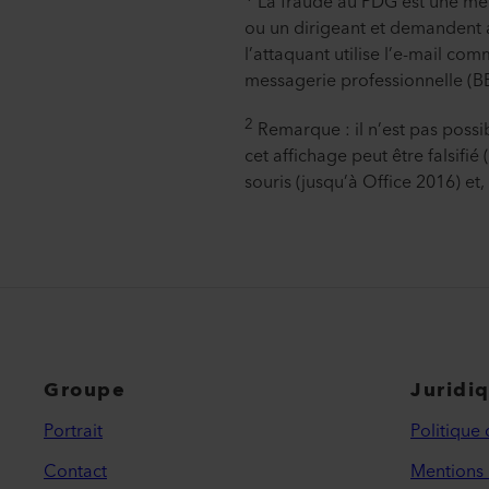
La fraude au PDG est une mét
ou un dirigeant et demandent a
l’attaquant utilise l’e-mail 
messagerie professionnelle (B
2
Remarque : il n’est pas possib
cet affichage peut être falsifié
souris (jusqu’à Office 2016) et,
Groupe
Juridi
Portrait
Politique 
Contact
Mentions 