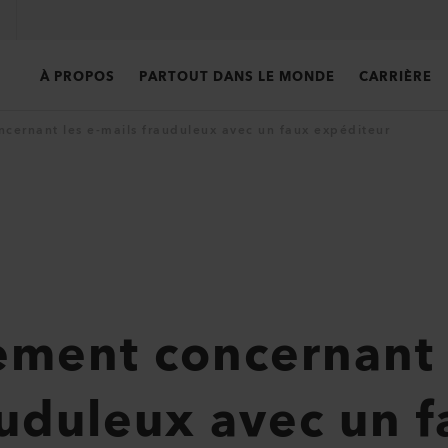
À PROPOS
PARTOUT DANS LE MONDE
CARRIÈRE
ncernant les e-mails frauduleux avec un faux expéditeur
ement concernant 
auduleux avec un 