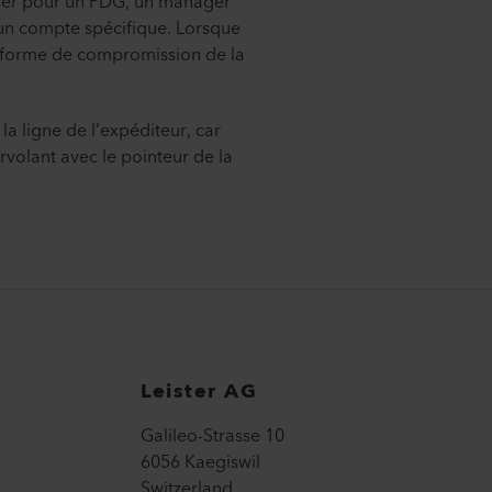
sser pour un PDG, un manager
 un compte spécifique. Lorsque
e forme de compromission de la
la ligne de l’expéditeur, car
urvolant avec le pointeur de la
Leister AG
Galileo-Strasse 10
6056 Kaegiswil
Switzerland