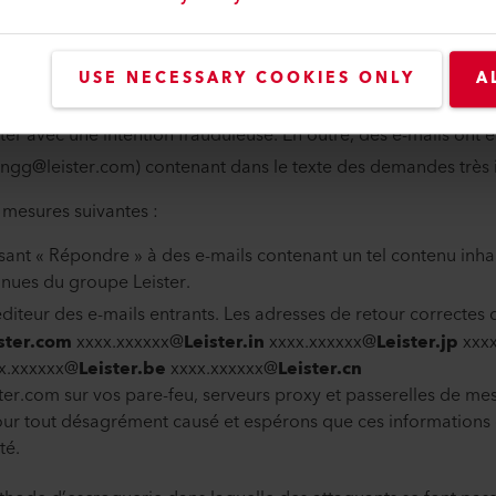
é suivant.
USE NECESSARY COOKIES ONLY
A
registré le nom de domaine us-leister.com ces derniers jours 
er avec une intention frauduleuse. En outre, des e-mails ont
.zingg@leister.com) contenant dans le texte des demandes très
esures suivantes :
ant « Répondre » à des e-mails contenant un tel contenu inhabi
nnues du groupe Leister.
diteur des e-mails entrants. Les adresses de retour correctes 
ister.com
xxxx.xxxxxx@
Leister.in
xxxx.xxxxxx@
Leister.jp
xxxx
x.xxxxxx@
Leister.be
xxxx.xxxxxx@
Leister.cn
er.com sur vos pare-feu, serveurs proxy et passerelles de me
our tout désagrément causé et espérons que ces information
té.