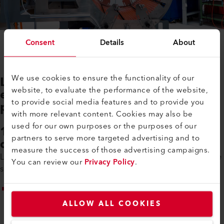
Consent
Details
About
We use cookies to ensure the functionality of our
Les cinq arguments les plus forts
website, to evaluate the performance of the website,
en faveur de la chaleur de
to provide social media features and to provide you
process électrique
with more relevant content. Cookies may also be
used for our own purposes or the purposes of our
1. Indépendance et sécurité
partners to serve more targeted advertising and to
d'approvisionnement
measure the success of those advertising campaigns.
Le gaz signifie dépendance. La chaleur de process électrique
You can review our
Privacy Policy
.
signifie : Prévisibilité.
Les systèmes de chauffage d'air électrique peuvent être
alimentés directement par l'électricité du réseau ou par
ALLOW ALL COOKIES
des sources d'énergie renouvelables, telles que les