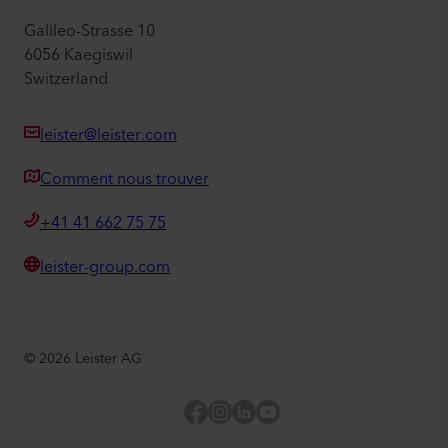
Galileo-Strasse 10
6056 Kaegiswil
Switzerland
leister@leister.com
Comment nous trouver
+41 41 662 75 75
leister-group.com
©
2026
Leister AG
Facebook
Instagram
LinkedIn
YouTube