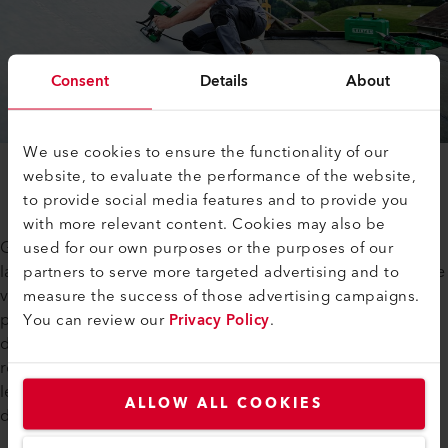
Consent
Details
About
We use cookies to ensure the functionality of our
website, to evaluate the performance of the website,
to provide social media features and to provide you
with more relevant content. Cookies may also be
Grâce à sa conception compacte et à son faible poids,
used for our own purposes or the purposes of our
la UNIDRIVE 500 La gamme d'applications est très large. Que
partners to serve more targeted advertising and to
vous souhaitiez imperméabiliser un toit plat ou un toit en
measure the success of those advertising campaigns.
pente. Le UNIDRIVE 500 offre tout ce dont vous avez besoin
You can review our
Privacy Policy
.
dans un seul appareil. Son double entraînement et sa buse
rotative de gauche à droite vous permettent de souder dans
les deux sens. Cela augmente la flexibilité lors du soudage
ALLOW ALL COOKIES
des toits.