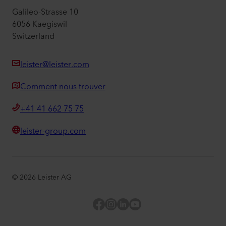
Galileo-Strasse 10
6056 Kaegiswil
Switzerland
leister@leister.com
Comment nous trouver
+41 41 662 75 75
leister-group.com
©
2026
Leister AG
Facebook
Instagram
LinkedIn
YouTube