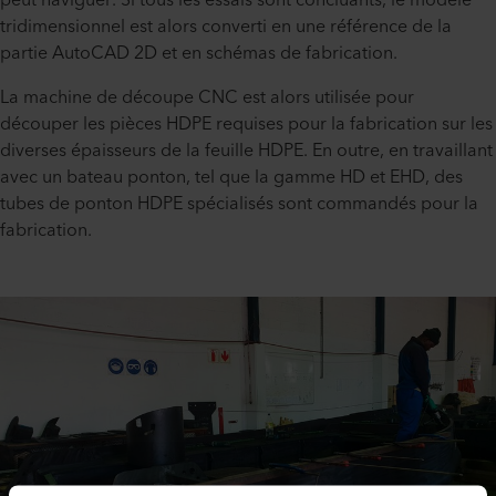
peut naviguer. Si tous les essais sont concluants, le modèle
tridimensionnel est alors converti en une référence de la
partie AutoCAD 2D et en schémas de fabrication.
La machine de découpe CNC est alors utilisée pour
découper les pièces HDPE requises pour la fabrication sur les
diverses épaisseurs de la feuille HDPE. En outre, en travaillant
avec un bateau ponton, tel que la gamme HD et EHD, des
tubes de ponton HDPE spécialisés sont commandés pour la
fabrication.