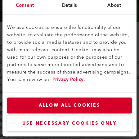
Consent
Details
About
We use cookies to ensure the functionality of our
website, to evaluate the performance of the website,
to provide social media features and to provide you
Des gabarits de soudage spéciaux ont été mis au point pour
with more relevant content. Cookies may also be
accélérer le processus de fabrication. Les gabarits de
used for our own purposes or the purposes of our
soudage sont conçus pour maintenir en place les tuyaux pour
partners to serve more targeted advertising and to
ponton ou le montage de la structure tandis que les pièces
measure the success of those advertising campaigns.
du fond du navire, telles que la coque, le tableau et les pavois
You can review our
Privacy Policy
.
sont fixés ensemble par soudage par extrusion avec un
équipement Leister.
Quelles sont les soudeuses
ALLOW ALL COOKIES
manuelles et extrudeuses Leister
utilisées par Rhino Marine ?
USE NECESSARY COOKIES ONLY
Rachid Benlakhouy, directeur des ventes pour l'Afrique, était
sur place et a répondu à cette question avec exactitude :