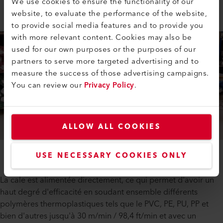
We use cookies to ensure the functionality of our
website, to evaluate the performance of the website,
to provide social media features and to provide you
with more relevant content. Cookies may also be
used for our own purposes or the purposes of our
partners to serve more targeted advertising and to
measure the success of those advertising campaigns.
You can review our
Privacy Policy
.
ALLOW ALL COOKIES
USE NECESSARY COOKIES ONLY
La cale est alimentée directement, ce qui permet d'avoir un
haut degré d'efficacité en soudant ensemble différents
polymères thermoplastiques tels que le PVC, PE, PU, PP et
bien d'autres jusqu'à 30 m/min / 98,4 ft/min et avec un