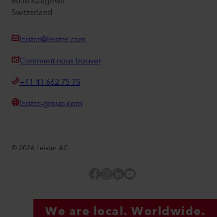
6056 Kaegiswil
Switzerland
leister@leister.com
Comment nous trouver
+41 41 662 75 75
leister-group.com
©
2026
Leister AG
Facebook
Instagram
LinkedIn
YouTube
We are local. Worldwide.