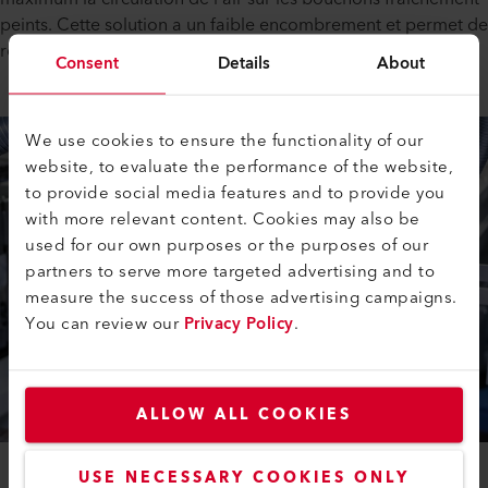
peints. Cette solution a un faible encombrement et permet de
réguler très facilement les températures de fonctionnement.
Consent
Details
About
We use cookies to ensure the functionality of our
website, to evaluate the performance of the website,
to provide social media features and to provide you
with more relevant content. Cookies may also be
used for our own purposes or the purposes of our
partners to serve more targeted advertising and to
measure the success of those advertising campaigns.
You can review our
Privacy Policy
.
ALLOW ALL COOKIES
USE NECESSARY COOKIES ONLY