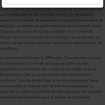
Dans la chaîne de peinture des fermetures, la partie séchage
est installée autour des modules Krelus. Les fermetures
sortant de la cabine de pulvérisation entrent dans la zone de
séchage composée de quatre sections droites consécutives.
Chacune de ces sections est constituée d'un "tunnel de
Krelus" avec trois modules de chauffage, ce qui permet un
temps de séjour très court par rapport aux autres formes de
chauffage.
La modularité fait toute la différence. Chacune des sections
qui composent la zone de séchage peut être ajustée
séparément en fonction de la distance de l'objet et de la
température. Cela vous permet de créer facilement la
meilleure "courbe de séchage et de refroidissement" pour
chaque objet et chaque type de peinture appliquée. La
capacité à calibrer le système de séchage pour les nouvelles
peintures est essentielle pour le succès du processus.