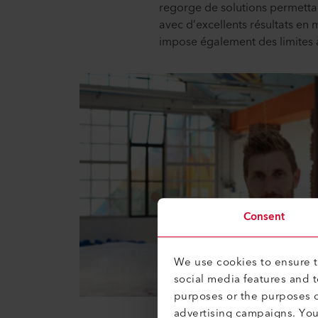
regorge de solutions permetta
avec d’excellents résultats en
impose également des limites à 
Consent
We use cookies to ensure th
social media features and 
purposes or the purposes o
advertising campaigns. Yo