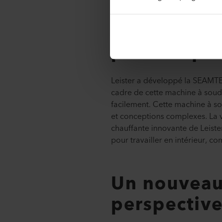
La SEAMTEK
parfaite po
Leister a développé la SEAMTE
cadre de cette machine à soud
facilement. Cette machine à sou
et conceptions complexes. La v
chauffante innovante de Leister
pour travailler en intérieur, c
Un nouveau
perspectiv