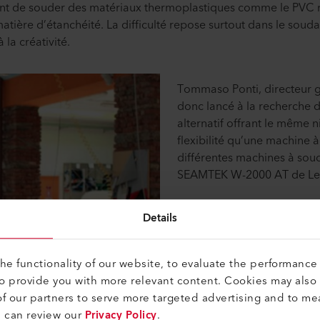
nt de souder des matériaux thermoplastiques comme le PVC r
 matière d’étanchéité. La difficulté repose surtout dans le so
la créativité.
Tommaso Ponti, directeur gé
donc lancé à la recherche 
alternatif offrant le même 
flexibilité qu’une machine 
différentes machines à sou
SEAMTEK W-2000 AT de Leist
Details
e functionality of our website, to evaluate the performance 
to provide you with more relevant content. Cookies may also
f our partners to serve more targeted advertising and to me
u can review our
Privacy Policy
.