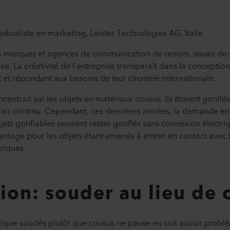
spécialiste en marketing, Leister Technologies AG, Italie
s marques et agences de communication de renom, issues de s
uxe. La créativité de l’entreprise transparaît dans la conceptio
 et répondant aux besoins de leur clientèle internationale.
ncentrait sur les objets en matériaux cousus. Ils étaient gonflé
 d’air continu. Cependant, ces dernières années, la demande en
jets gonflables peuvent rester gonflés sans connexion électr
antage pour les objets étant amenés à entrer en contact avec l’
riques.
ion: souder au lieu de
tique soudés plutôt que cousus ne pause en soit aucun problè