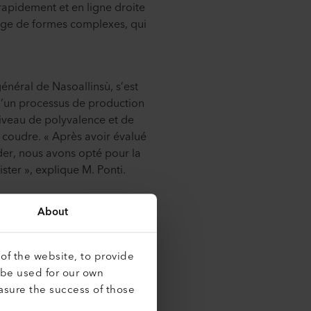
apidement et en ligne droite
udage de formes complexes, qui
néral de Nasoallinsù, s’est
d’un processus de production
niveau de polyvalence et de
à coudre. « Après avoir évalué
der, nous avons opté pour la
er », explique M. Ponti.
About
of the website, to provide
 be used for our own
asure the success of those