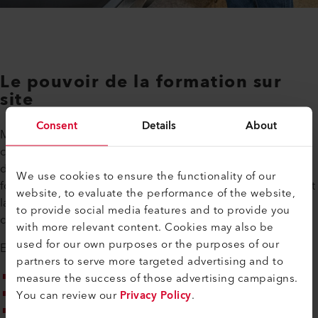
Le pouvoir de la formation sur
site
Consent
Details
About
Mais les outils seuls ne stimulent pas le changement, c’est le
cas de la formation. C’est pourquoi Plastrepair va bien au-
delà de la livraison d’équipements. Leur programme de
We use cookies to ensure the functionality of our
formation certifié fournit aux techniciens les connaissances et
website, to evaluate the performance of the website,
la confiance nécessaires pour exécuter des réparations
to provide social media features and to provide you
cohérentes et de haute qualité.
with more relevant content. Cookies may also be
used for our own purposes or the purposes of our
En fait, leur programme complet comprend :
partners to serve more targeted advertising and to
Évaluation des dommages
measure the success of those advertising campaigns.
Identification du plastique
You can review our
Privacy Policy
.
Techniques de soudage avec le Leister TRIAC ST