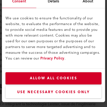
Consent
Details
About
soudeuse automatique VARIMAT de Leister joue un rôle
central. Sa précision et la régularité de ses performances de
soudage contribuent à garantir l'intégrité mécanique de
We use cookies to ensure the functionality of our
chaque assemblage. Une exécution rapide, des cordons de
website, to evaluate the performance of the website,
soudure réguliers et une excellente résistance au pliage et
to provide social media features and to provide you
aux contraintes mécaniques sont indispensables pour
with more relevant content. Cookies may also be
répondre à des normes de fabrication exigeantes.
used for our own purposes or the purposes of our
partners to serve more targeted advertising and to
Grâce au VARIMAT, le processus de production est non
measure the success of those advertising campaigns.
seulement plus efficace, mais aussi plus fiable. Le soudage
You can review our
Privacy Policy
.
automatisé réduit au minimum le risque d'erreur humaine et
permet de garantir une qualité constante des soudures tout
au long de la production.
ALLOW ALL COOKIES
La précision suisse alliée à
l'expertise locale
USE NECESSARY COOKIES ONLY
En intégrant la technologie Leister, issue de l'ingénierie