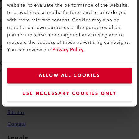
Forse siete alla ricerca di un inizio di carriera entusiasmante
website, to evaluate the performance of the website,
dopo la laurea e volete assumervi molte responsabilità?
to provide social media features and to provide you
with more relevant content. Cookies may also be
Offriamo stimolanti opportunità di crescita e di carriera in un
used for our own purposes or the purposes of our
ambiente internazionale.
partners to serve more targeted advertising and to
measure the success of those advertising campaigns.
Stiamo cercando te
You can review our
Privacy Policy
.
Chiedete delle varie posizioni aperte. Saremo lieti di
risponderti.
ALLOW ALL COOKIES
USE NECESSARY COOKIES ONLY
Il Gruppo
Ritratto
Contatti
Legale