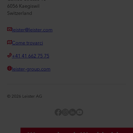
6056 Kaegiswil
Switzerland
leister@leister.com
Come trovarci
+41 41 662 75 75
leister-group.com
©
2026
Leister AG
Facebook
Instagram
LinkedIn
YouTube