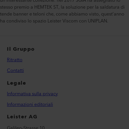
un’interessante collezione: nel 2017 SGIA ha assegnato lo
stesso premio a HEMTEK ST, la soluzione per la saldatura di
tende banner e teloni che, come abbiamo visto, quest’anno
ha condiviso lo spazio Leister Viscom con UNIPLAN.
Il Gruppo
Ritratto
Contatti
Legale
Informativa sulla privacy
Informazioni editoriali
Leister AG
Galileo-Strasse 10