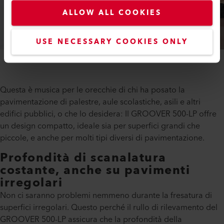
ALLOW ALL COOKIES
USE NECESSARY COOKIES ONLY
Questa è musica per le orecchie di chi ha posato la
pavimentazione di palestre, aule scolastiche, asili e altri
edifici pubblici, o che lo desidera: Il GROOVER 500-LP offre
un design compatto, ideale sia per superfici grandi che
piccole, e anche per molti tipi diversi di pavimentazione.
Profondità di scanalatura
costante, anche su pavimenti
irregolari
Non ci saranno problemi nemmeno durante la fresatura di
superfici irregolari. Questo perché il rullo di rilevamento del
GROOVER 500-LP assicura che la profondità della