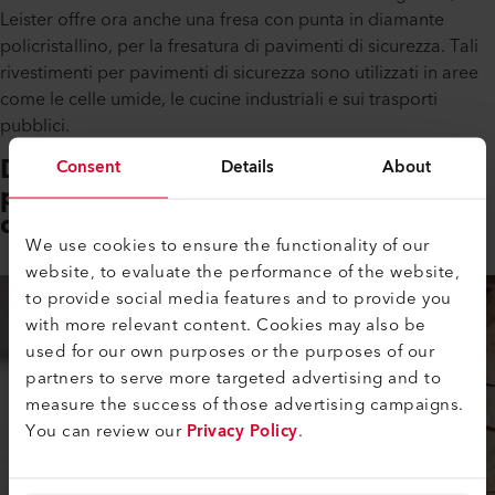
Leister offre ora anche una fresa con punta in diamante
policristallino, per la fresatura di pavimenti di sicurezza. Tali
rivestimenti per pavimenti di sicurezza sono utilizzati in aree
come le celle umide, le cucine industriali e sui trasporti
pubblici.
Design compatto, ideale per aree
Consent
Details
About
pavimentate di grandi e piccole
dimensioni
We use cookies to ensure the functionality of our
website, to evaluate the performance of the website,
to provide social media features and to provide you
with more relevant content. Cookies may also be
used for our own purposes or the purposes of our
partners to serve more targeted advertising and to
measure the success of those advertising campaigns.
You can review our
Privacy Policy
.