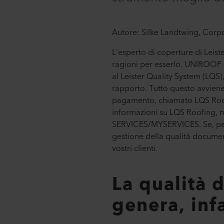
Autore: Silke Landtwing, Corp
L'esperto di coperture di Leis
ragioni per esserlo. UNIROOF 
al Leister Quality System (LQS)
rapporto. Tutto questo avviene
pagamento, chiamato LQS Roofin
informazioni su LQS Roofing, no
SERVICES/MYSERVICES. Se, per e
gestione della qualità document
vostri clienti.
La qualità 
genera, infa