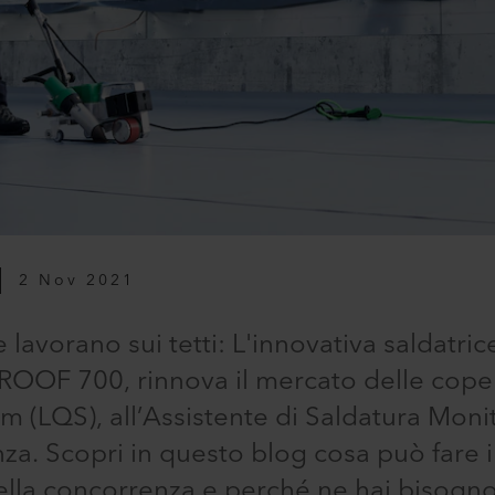
2 Nov 2021
 lavorano sui tetti: L'innovativa saldatri
NIROOF 700, rinnova il mercato delle cope
m (LQS), all’Assistente di Saldatura Monit
za. Scopri in questo blog cosa può fare 
lla concorrenza e perché ne hai bisogno