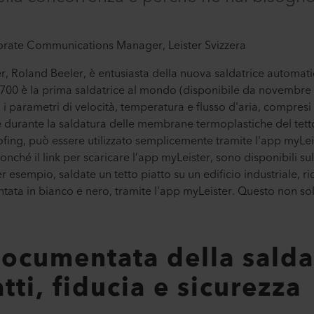
orate Communications Manager, Leister Svizzera
ter, Roland Beeler, è entusiasta della nuova saldatrice automa
700 è la prima saldatrice al mondo (disponibile da novembre
, i parametri di velocità, temperatura e flusso d'aria, compresi
 durante la saldatura delle membrane termoplastiche del tetto
g, può essere utilizzato semplicemente tramite l'app myLeist
nché il link per scaricare l’app myLeister, sono disponibili sul
sempio, saldate un tetto piatto su un edificio industriale, ri
ata in bianco e nero, tramite l'app myLeister. Questo non solo
documentata della salda
tti, fiducia e sicurezza