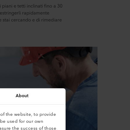
ani e tetti inclinati fino a 30
 restringerli rapidamente
 stai cercando e di rimediare
About
of the website, to provide
 be used for our own
asure the success of those