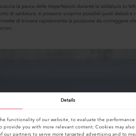
ia la paura delle imperfezioni durante la saldatura su tetti pi
orto di saldatura, si possono scoprire possibili punti deboli e
ermette di trovare rapidamente la posizione da correggere che
rrori.
Details
e functionality of our website, to evaluate the performance 
to provide you with more relevant content. Cookies may also
f our partners to serve more targeted advertising and to me