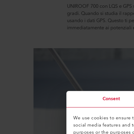
UNIROOF 700 con LQS e GPS scacc
gradi. Quando si studia il rapp
usando i dati GPS. Questo ti p
immediatamente ai potenziali e
Consent
We use cookies to ensure th
social media features and 
purposes or the purposes o