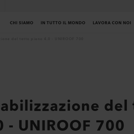
CHI SIAMO
IN TUTTO IL MONDO
LAVORA CON NOI
ione del tetto piano 4.0 - UNIROOF 700
bilizzazione del 
0 - UNIROOF 700