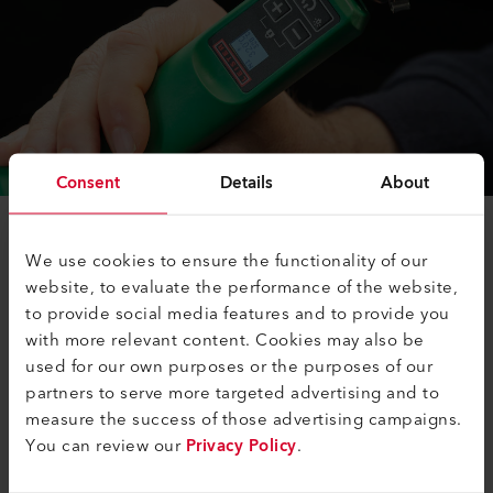
Consent
Details
About
Facilità di utilizzo tramite il
We use cookies to ensure the functionality of our
display
website, to evaluate the performance of the website,
to provide social media features and to provide you
Che altro? Molto importante: La navigazione intuitiva
with more relevant content. Cookies may also be
dei menu attraverso il display rende il funzionamento
used for our own purposes or the purposes of our
della PENWELD A un gioco da ragazzi. Durante l'uso, i
partners to serve more targeted advertising and to
valori effettivi e target sono sempre visibili sul display
measure the success of those advertising campaigns.
trasparente. Un altro vantaggio per voi: Grazie al
You can review our
Privacy Policy
.
controllo elettronico della saldatrice ad aria forzata, la
temperatura rimane costante, offrendo un elevato