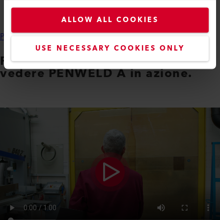
livello di sicurezza del processo.
ALLOW ALL COOKIES
Per saperne di più
USE NECESSARY COOKIES ONLY
Fate clic sul pulsante play per
vedere PENWELD A in azione.