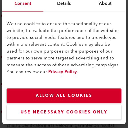
familiarizzazione e integrazione nelle operazioni
Consent
Details
About
quotidiane.
Integrazione del sistema di registrazione dei dati:
Il
WELDPLAST 605 supporta l'integrazione di sistemi di
We use cookies to ensure the functionality of our
registrazione dei dati, fornendo un monitoraggio
website, to evaluate the performance of the website,
dettagliato e una documentazione dei parametri di
to provide social media features and to provide you
saldatura. Questo è fondamentale per il controllo della
with more relevant content. Cookies may also be
qualità e la tracciabilità dei processi.
used for our own purposes or the purposes of our
Interfacce facili da usare:
L'interfaccia digitale del
partners to serve more targeted advertising and to
WELDPLAST 605 è stata progettata per essere intuitiva,
measure the success of those advertising campaigns.
consentendo un facile funzionamento e regolazione delle
You can review our
Privacy Policy
.
impostazioni.
Progettazione robusta e sicura:
Il dispositivo è dotato di
una robusta custodia priva di spigoli vivi, progettata per
ALLOW ALL COOKIES
evitare danni ai materiali e garantire un funzionamento
sicuro.
Controllo efficiente del calore e della velocità:
Il
USE NECESSARY COOKIES ONLY
WELDPLAST 605 impiega sistemi di controllo ad anello
chiuso per il calore e la velocità, garantendo risultati