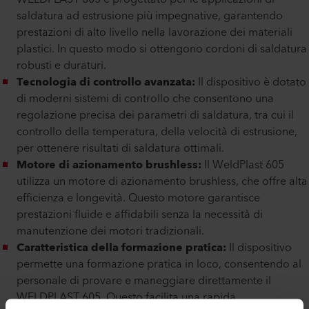
saldatura ad estrusione più impegnative, garantendo
prestazioni di alto livello nella lavorazione dei materiali
plastici. In questo modo si ottengono cordoni di saldatura
robusti e duraturi.
Tecnologia di controllo avanzata:
Il dispositivo è dotato
di moderni sistemi di controllo che consentono una
regolazione precisa dei parametri di saldatura, tra cui il
controllo della temperatura, della velocità di estrusione,
per ottenere risultati di saldatura ottimali.
Motore di azionamento brushless:
Il WeldPlast 605
utilizza un motore di azionamento brushless, che offre alta
efficienza e longevità. Questo motore garantisce
prestazioni fluide e affidabili senza la necessità di
manutenzione dei motori tradizionali.
Caratteristica della formazione pratica:
Il dispositivo
permette una formazione pratica in loco, consentendo al
personale di provare e maneggiare direttamente il
WELDPLAST 605. Questo facilita una rapida