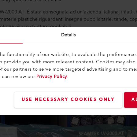
-2000 AT. È stata consegnata ad un'azienda italiana, infatti, 
 materie plastiche riguardanti insegne pubblicitarie, tende, co
nto tecnico e strutture gonfiabili.
inua ricerca di qualità e precisione da parte di Leister, che s
Details
lienti.
T, che si differenzia dalla versione SEAMTEK W-900 AT per il
e functionality of our website, to evaluate the performance 
ocità variabile durante il processo di saldatura, con la tempe
to provide you with more relevant content. Cookies may also
f our partners to serve more targeted advertising and to me
u can review our
Privacy Policy
.
USE NECESSARY COOKIES ONLY
A