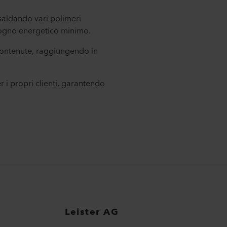
 saldando vari polimeri
isogno energetico minimo.
contenute, raggiungendo in
 i propri clienti, garantendo
Leister AG