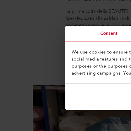
La prima volta della SEAMTEK W
tipo dedicato alla saldatura di
architettura tessile, abbigliame
Un lavoro che manifesta la cont
Consent
voglia di eccellenza dei propri c
La nuovissima SEAMTEK W-2000 A
We use cookies to ensure th
permette di saldare con una vel
social media features and 
automaticamente.
purposes or the purposes o
advertising campaigns. Yo