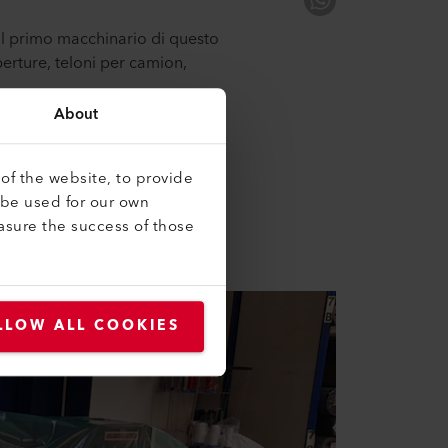
il primo macchinario di questo
perture, teloni per camion,
i coniuga perfettamente con la
About
 telaio lungo 2 m / 6.56 ft,
of the website, to provide
ratura che si regola
 be used for our own
asure the success of those
LLOW ALL COOKIES