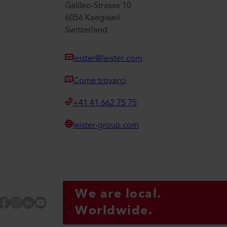
Galileo-Strasse 10
6056 Kaegiswil
Switzerland
leister@leister.com
Come trovarci
+41 41 662 75 75
leister-group.com
We are local.
Facebook
Instagram
LinkedIn
YouTube
Worldwide.