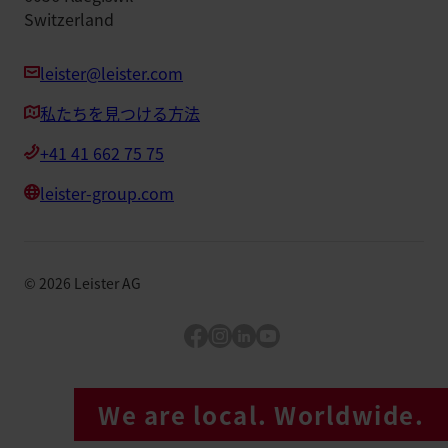
Switzerland
leister@leister.com
私たちを見つける方法
+41 41 662 75 75
leister-group.com
©
2026
Leister AG
Facebook
Instagram
LinkedIn
YouTube
We are local. Worldwide.