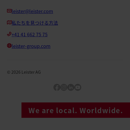
leister@leister.com
私たちを見つける方法
+41 41 662 75 75
leister-group.com
©
2026
Leister AG
Facebook
Instagram
LinkedIn
YouTube
We are local. Worldwide.