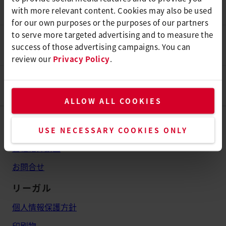
免責事項
登録会社名：F. Jannone AG
with more relevant content. Cookies may also be used
for our own purposes or the purposes of our partners
to serve more targeted advertising and to measure the
F. Jannone AG
リンクに関する責任
success of those advertising campaigns. You can
review our
Privacy Policy
.
著作権について
ALLOW ALL COOKIES
グループ
USE NECESSARY COOKIES ONLY
会社紹介動画
お問合せ
リーガル
個人情報保護方針
印刷物