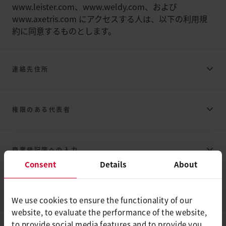
www.leister.com、www.weldy.com、および
www.axetris.com にアクセスする人は、以下の利用規
約に同意するものとします。
連絡先住所
Leister AG
権限のある代表者
Leister AG
商業登記簿への入力
Consent
Details
About
F. ジャノンAG
F. ジャノンAG
登録された会社名：ライスターAG
付加価値税番号
We use cookies to ensure the functionality of our
website, to evaluate the performance of the website,
Leister AG
to provide social media features and to provide you