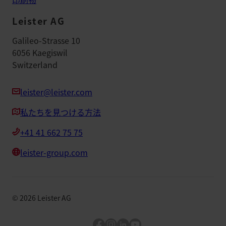
Leister AG
Galileo-Strasse 10
6056 Kaegiswil
Switzerland
leister@leister.com
私たちを見つける方法
+41 41 662 75 75
leister-group.com
©
2026
Leister AG
Facebook
Instagram
LinkedIn
YouTube