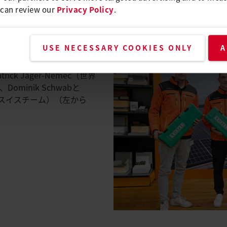
chel氏は4人の屋根ふき世界チャンピオンの並外れた功績に敬意を
 can review our
Privacy Policy
.
贈呈品が授与され、4人の世界チャンピオンはそれぞれの名前が刻
も楽しみにしています」とAdrian Michel氏は述べました
USE NECESSARY COOKIES ONLY
A
ターの新型トリアック ATを
trick Jäger-Nemec（世界
minik Schwabと
権のスイスチーム）（左から