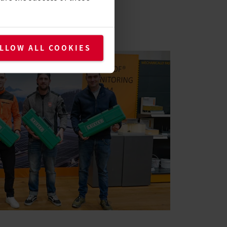
表しました。その後、同氏とKurt
まれたトリアック ATを受け取
。
LLOW ALL COOKIES