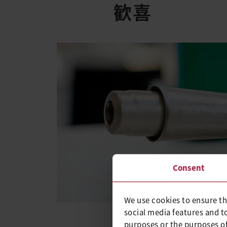
歓喜
Consent
We use cookies to ensure th
social media features and t
purposes or the purposes of