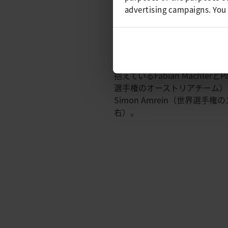
贈呈する前に、Adrian Mi
advertising campaigns. You
Kunz氏にはスポンサーから
りました。「皆さんの今後のご活躍
写真に写っているのは、ライス
抱えているFabian MächlerとPa
選手権のオーストリアチーム）、Do
Simon Amrein（世界選手
右）。