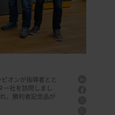
ャンピオンが指導者とと
スター社を訪問しまし
され、勝利者記念品が
。