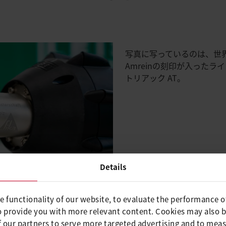
写真に写っているのは、世界
Amreinの刻印が入った
トリアック AT。
Details
e functionality of our website, to evaluate the performance o
o provide you with more relevant content. Cookies may also 
 our partners to serve more targeted advertising and to meas