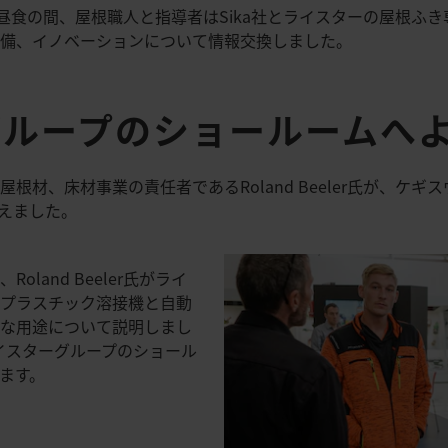
の昼食の間、屋根職人と指導者はSika社とライスターの屋根ふ
設備、イノベーションについて情報交換しました。
グループのショールームへ
材、床材事業の責任者であるRoland Beeler氏が、ケギスヴィ
を迎えました。
land Beeler氏がライ
なプラスチック溶接機と自動
まな用途について説明しまし
ライスターグループのショール
ます。