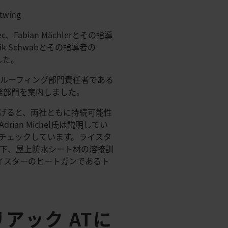
wing
abian Mächlerとその指導
ik Schwabとその指導者の
した。
のルーフィング部門責任者である
究開発部門を案内しました。
挙げると、両社ともに持続可能性
n Michel氏は説明してい
チェックしています。ライスタ
の下、屋上防水シート材の溶接訓
ライスターのヒートガンであるト
アック ATに