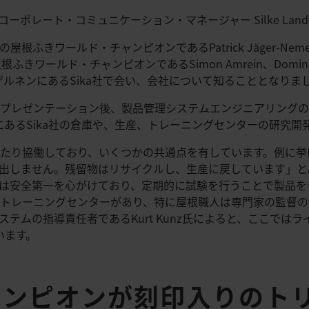
ーポレート・コミュニケーション・マネージャー Silke Landt
きワールド・チャンピオンであるPatrick Jäger-Nemec、F
屋根ふきワールド・チャンピオンであるSimon Amrein、Domin
、全員でザルネンにあるSika社で会い、会社について知ることとなりま
門のプレゼンテーション後、製品管理システムエンジニアリング
ザルネンにあるSika社の倉庫や、生産、トレーニングセンターの研
にわたり協働しており、いくつかの共通点を有しています。例に
しません。残留物はリサイクルし、生産に戻しています」とAdria
は安全第一を心がけており、定期的に試験を行うことで製品を
内にトレーニングセンターがあり、特に屋根職人は専門家の監督
テムの指導責任者であるKurt Kunz氏によると、ここでは
います。
ンピオンが刻印入りのトリ