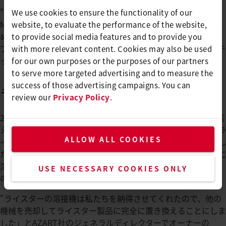
"顧客満足度 "はAZARTの最優先事項です。AZART工場長の
We use cookies to ensure the functionality of our
Mikhailov Evgeniy氏は強調しています。これを確実にするた
website, to evaluate the performance of the website,
めに、AZART社は、機器や機械のための世界的に実績のある
to provide social media features and to provide you
ブランド製品と、素材のための高品質なヨーロッパのプラスチ
with more relevant content. Cookies may also be used
ックフィルムと防水シートを利用しています。
for our own purposes or the purposes of our partners
to serve more targeted advertising and to measure the
success of those advertising campaigns. You can
ライスターの品質に納得
review our
Privacy Policy
.
2019年にAZARTが初めてライスターのシームテック 900 AT据
え置き溶接機を購入した時、一緒に働いていた人は皆、このラ
ALLOW ALL COOKIES
イスターの機械だけで仕事をしたいと思うほど熱中していまし
た。溶接部の品質、複雑な形状のインフレータブルでも完璧に
溶接できるスピード、そしてシームテック 900 ATの使い勝手
USE NECESSARY COOKIES ONLY
の良さは、AZARTでは非常に明白でした。
"ライスターの溶接機は私たちを納得させてくれたので、他の
機械を売却してライスター製品に完全に置き換えることにしま
した」とAZART社のジェネラルディレクターでオーナーの