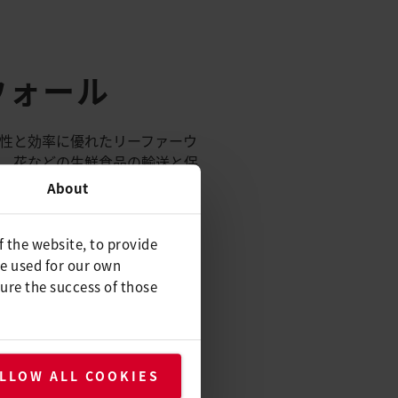
ウォール
性と効率に優れたリーファーウ
、花などの生鮮食品の輸送と保
て内部温度を積極的に調整し、
About
たすためには、製造プロセスに
f the website, to provide
be used for our own
ure the success of those
61Sによる効
LLOW ALL COOKIES