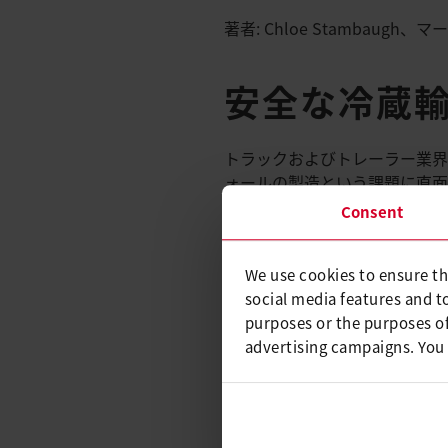
著者: Chloe Stambau
安全な冷蔵
トラックおよびトレーラー業界
ォールの製造という課題に直面
管用に特別にデザインされてい
Consent
トラックトレーラー専用に製造
この種のカーゴの壁構造は、輸
We use cookies to ensure th
おける最大限の精度と一貫性が
social media features and t
効率的な解決策を求めて、U.
purposes or the purposes of
advertising campaigns. You
ライスターサ