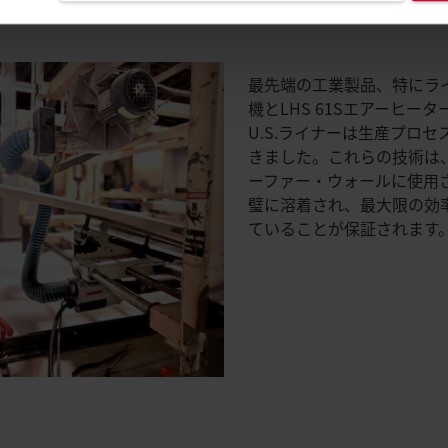
最先端の工業製品、特にラ
機とLHS 61Sエアーヒー
U.S.ライナーは生産プロ
きました。これらの技術は
ーファー・ウォールに使用
璧に溶着され、最大限の効
ていることが保証されます