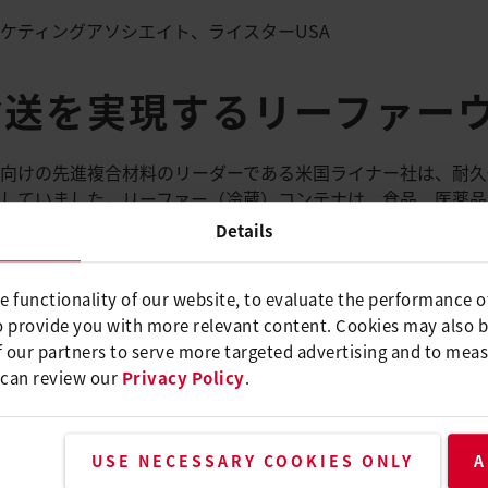
gh、マーケティングアソシエイト、ライスターUSA
輸送を実現するリーファー
向けの先進複合材料のリーダーである米国ライナー社は、耐久
していました。リーファー（冷蔵）コンテナは、食品、医薬品
ます。これらのコンテナは、統合された冷却システムを使用し
Details
されています。
送中に必要な温度を確保するために重要です。業界の要件を満
e functionality of our website, to evaluate the performance o
不可欠です。
o provide you with more relevant content. Cookies may also 
S.ライナーはライスターに目を向けました。
 our partners to serve more targeted advertising and to meas
 can review our
Privacy Policy
.
イレンスブロワーとLHS 
USE NECESSARY COOKIES ONLY
A