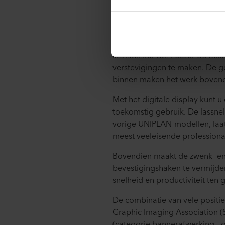
Drie maanden na de lancering 
herfst voor de nieuwe UNIPLAN,
Voor het eenvoudig en kwalita
lasmachine van Leister de best
verstevigingen te maken. De g
binnen maken het werk bovend
Met het digitale display kunt 
toekomstig gebruik. De lassnel
vorige UNIPLAN-modellen, laat
meest veeleisende professiona
Bovendien maakt de zwenk- en 
bevestigingshaken te vermijde
snelheid en productiviteit ten
De combinatie van vele positi
Graphic Imaging Association (S
(categorie bannerafwerking -