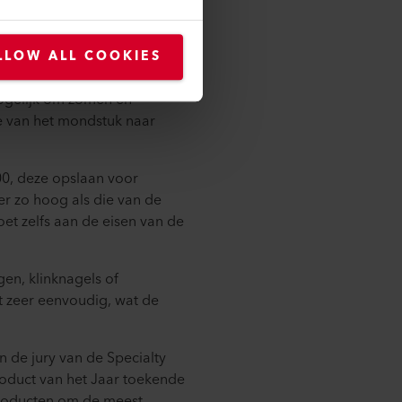
 het was een succesvolle
00 aanzienlijk heeft vergroot.
LLOW ALL COOKIES
rs is de automatische
mogelijk om zomen en
ie van het mondstuk naar
00, deze opslaan voor
er zo hoog als die van de
et zelfs aan de eisen van de
en, klinknagels of
t zeer eenvoudig, wat de
 de jury van de Specialty
roduct van het Jaar toekende
producten om de meest