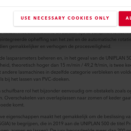
vormen de vele verzamelde aanwijzingen overtuigend bewijs:
 een product dat het potentieel in de nieuwe versies 300 en 5
USE NECESSARY COOKIES ONLY
A
tief lassen van vrachtwagenzeilen, gordijnen of reclamebanne
e keuze: met één machine en zonder tijd te verspillen is het 
eïntegreerde opheffing van het zeil en de automatische rotat
ien gemakkelijker en verhogen de procesveiligheid.
u de lasparameters beheren en, in het geval van de UNIPLAN 5
heid, theoretisch hoger dan 15 m/min / 49,2 ft/min, is twee ke
 andere lasmachines in dezelfde categorie verbleken en voldo
ls bij het lassen van PVC-doeken.
schuifbare rol het bijzonder eenvoudig om obstakels zoals og
n. Overschakelen van overlaplassen naar zomen of keder gaa
 goede komt.
eve eigenschappen maakt het gemakkelijk om de beslissing van
GIA) te begrijpen, die in 2019 aan de UNIPLAN 500 de titel P
 ogen, zomen en lassen). De jury beoordeelde meer dan 200 