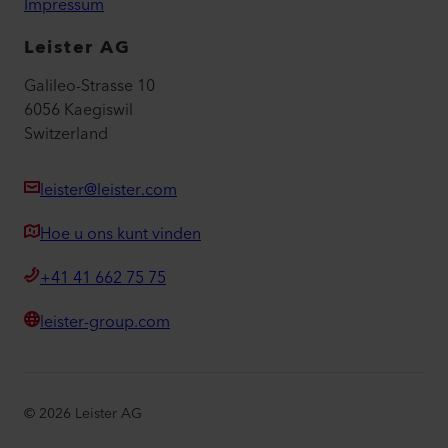
Impressum
Leister AG
Galileo-Strasse 10
6056 Kaegiswil
Switzerland
leister@leister.com
Hoe u ons kunt vinden
+41 41 662 75 75
leister-group.com
©
2026
Leister AG