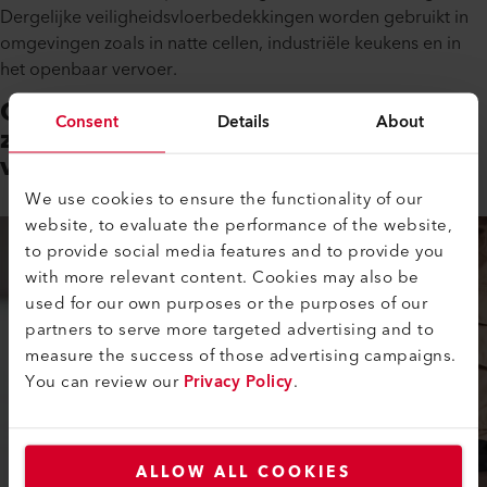
Dergelijke veiligheidsvloerbedekkingen worden gebruikt in
omgevingen zoals in natte cellen, industriële keukens en in
het openbaar vervoer.
Compact design, ideaal voor
Consent
Details
About
zowel grote als kleine
vloeroppervlakken
We use cookies to ensure the functionality of our
website, to evaluate the performance of the website,
to provide social media features and to provide you
with more relevant content. Cookies may also be
used for our own purposes or the purposes of our
partners to serve more targeted advertising and to
measure the success of those advertising campaigns.
You can review our
Privacy Policy
.
ALLOW ALL COOKIES