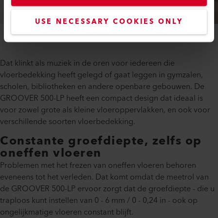
USE NECESSARY COOKIES ONLY
Dat klinkt als muziek in de oren voor iedereen die
vloerbedekking heeft gelegd of gaat leggen in gymzalen,
scholen, bibliotheken en andere openbare gebouwen. De
GROOVER 500-LP heeft een compact design dat ideaal is
voor zowel grote als kleine vloeroppervlakken, en ook voor
verschillende soorten vloerbedekking.
Constante groefdiepte, zelfs op
oneffen vloeren
Problemen met het frezen van oneffen vloeren behoren
eveneens tot het verleden. Dat komt omdat de meetrol van
de GROOVER 500-LP ervoor zorgt dat de groefdiepte - die u
traploos kunt instellen van 0 - 6 mm / 0 - 0,24 in - ook op
ongelijkmatige vloeren constant blijft.