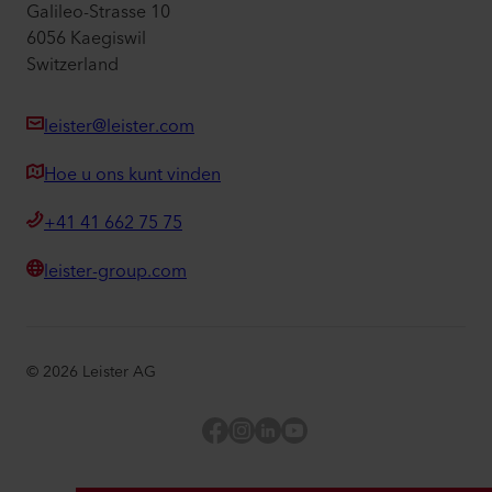
Galileo-Strasse 10
6056 Kaegiswil
Switzerland
leister@leister.com
Hoe u ons kunt vinden
+41 41 662 75 75
leister-group.com
©
2026
Leister AG
Facebook
Instagram
LinkedIn
YouTube