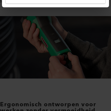
terwijl je het materiaal- en energieverbruik vermindert.
Ergonomisch ontworpen voor
werken zonder vermoeidheid