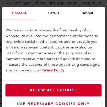
De krachtigere 500-variant is uitgerust met een grotere
verwarmingsbuis naar het voorbeeld van de TRIAC en
Consent
Details
About
biedt extra energie­reserves voor veeleisendere
kunststof­las­werkzaamheden. De HOT JET 500 A is
compatibel met TRIAC-nozzles.
We use cookies to ensure the functionality of our
website, to evaluate the performance of the website,
to provide social media features and to provide you
Intuïtieve werking die je tijd
with more relevant content. Cookies may also be
bespaart
used for our own purposes or the purposes of our
partners to serve more targeted advertising and to
Complexe instellingen kosten tijd – dat geldt niet voor de
measure the success of those advertising campaigns.
HOT JET A. De intuïtieve E-Drive stelt je in staat om alle
You can review our
Privacy Policy
.
functies met slechts één knop te bedienen. Temperatuur,
lucht­hoeveelheid en andere functies kunnen zo snel en veilig
worden ingesteld. Dit vermindert foutbronnen en versnelt je
ALLOW ALL COOKIES
workflow. Bewezen Leister-functies zoals Eco-Mode, Restart
Protection en een gebiedsbeperking (applicatie­bescherming)
zijn standaard geïntegreerd. Dit helpt je efficiënt te werken
USE NECESSARY COOKIES ONLY