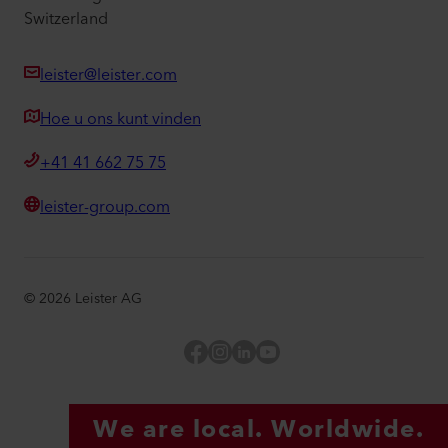
Switzerland
leister@leister.com
Hoe u ons kunt vinden
+41 41 662 75 75
leister-group.com
©
2026
Leister AG
Facebook
Instagram
LinkedIn
YouTube
We are local. Worldwide.