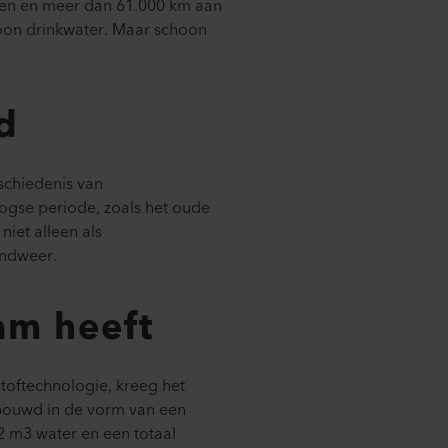
eren en meer dan 61.000 km aan
hoon drinkwater. Maar schoon
d
eschiedenis van
ogse periode, zoals het oude
niet alleen als
andweer.
am heeft
stoftechnologie, kreeg het
ebouwd in de vorm van een
2 m3 water en een totaal