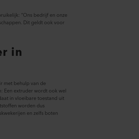
uikelijk: “Ons bedrijf en onze
schappen. Dit geldt ook voor
r in
ir met behulp van de
n: Een extruder wordt ook wel
at in vloeibare toestand uit
ststoffen worden dus
wekerijen en zelfs boten