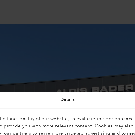
Details
e functionality of our website, to evaluate the performance 
to provide you with more relevant content. Cookies may also
f our partners to serve more targeted advertising and to me