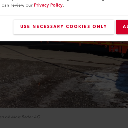
u can review our
Privacy Policy
.
USE NECESSARY COOKIES ONLY
A
n bij Alois Bader AG.