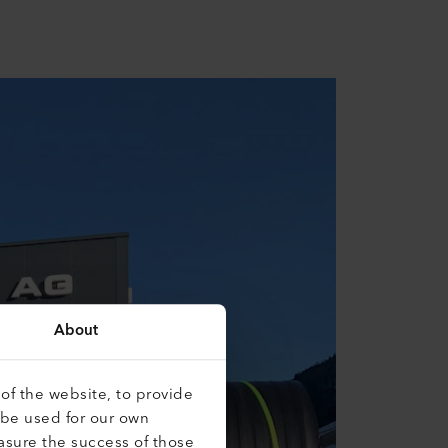
About
of the website, to provide
 be used for our own
asure the success of those