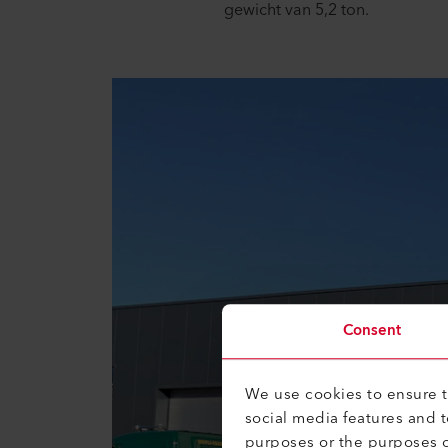
gewicht van 5,2 ton.
Consent
We use cookies to ensure th
social media features and 
purposes or the purposes o