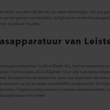
a Heller van Alois Bader AG zijn deze afmetingen niet erg gebr
n op het gebied van kwaliteit, veiligheid en onderhoudseigen
voir bij elkaar houden."
sapparatuur van Leiste
nologiemedewerker bij Alois Bader AG, last het waterreservo
ster Technologies AG in Kägiswil. Voor alle niet-deskundige
md. Kunststof wordt verwarmd, door een lasschoen als extruda
e operator op de te lassen kunststoffen aangebracht. De kun
rbonden. Tegenwoordig worden complete waterschachten, visk
 lasapparatuur van Leister.