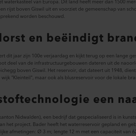
het waterkasteel van Europa. Dit land heeft meer dan 1500 m
nen rijst boven Giswil uit en voorziet de gemeenschap van sc
lfsprekend worden beschouwd.
dorst en beëindigt bran
t dit jaar zijn 100e verjaardag en kijkt terug op een lange g
oot deel van de infrastructuurgebouwen dateren uit de naoorl
hegg boven Giswil. Het reservoir, dat dateert uit 1948, dient 
wijk "Kleinteil", maar ook als blusreservoir voor de lokale br
stoftechnologie een na
anton Nidwalden), een bedrijf dat gespecialiseerd is in kunst
van het project. Bader heeft het waterreservoir gepland en g
ijke afmetingen: Ø 3 m; lengte 12 m met een capaciteit van 6