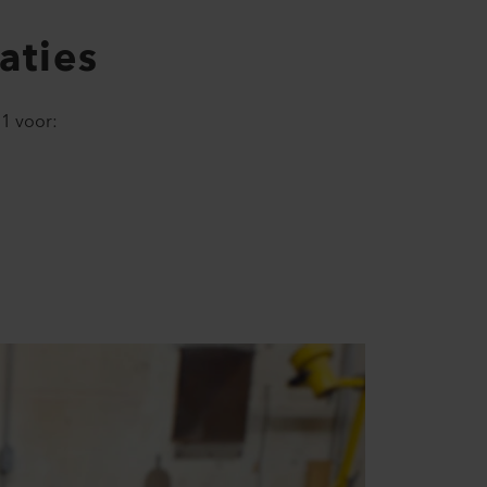
aties
 voor:​