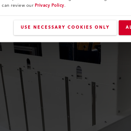
passingen.
u can review our
Privacy Policy
.
USE NECESSARY COOKIES ONLY
A