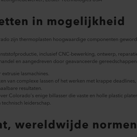
etten in mogelijkheid
lorado zijn thermoplasten hoogwaardige componenten geworde
e kunststofproductie, inclusief CNC-bewerking, ontwerp, repara
 handel en aangedreven door geavanceerde gereedschappen.
 extrusie lasmachines.​
en van complexe lassen of het werken met krappe deadlines, 
aalbare resultaten.​
ver Colorado’s enige billasser die vaste en holle plastic plate
 technisch leiderschap.​
ent, wereldwijde norme