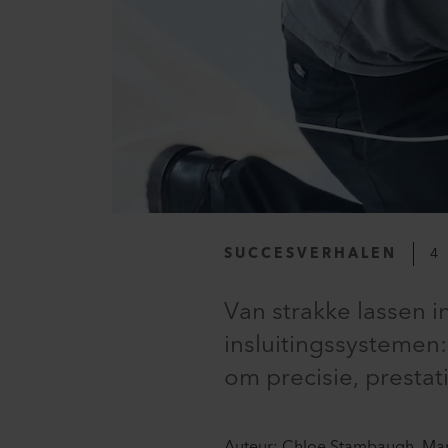
SUCCESVERHALEN
4
Van strakke lassen 
insluitingssystemen
om precisie, prestati
Auteur: Chloe Stambaugh, Mar