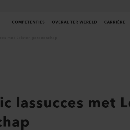
COMPETENTIES
OVERAL TER WERELD
CARRIÈRE
ucces met Leister-gereedschap
ic lassucces met L
chap