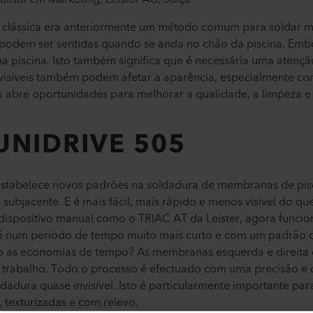
 clássica era anteriormente um método comum para soldar me
e podem ser sentidas quando se anda no chão da piscina. E
ma piscina. Isto também significa que é necessária uma atenç
s visíveis também podem afetar a aparência, especialmente 
 abre oportunidades para melhorar a qualidade, a limpeza e a
 UNIDRIVE 505
tabelece novos padrões na soldadura de membranas de pisc
 subjacente. E é mais fácil, mais rápido e menos visível do q
dispositivo manual como o TRIAC AT da Leister, agora funci
5 num período de tempo muito mais curto e com um padrão
ão as economias de tempo? As membranas esquerda e direita e 
trabalho. Todo o processo é efectuado com uma precisão e c
dadura quase invisível. Isto é particularmente importante 
, texturizadas e com relevo.