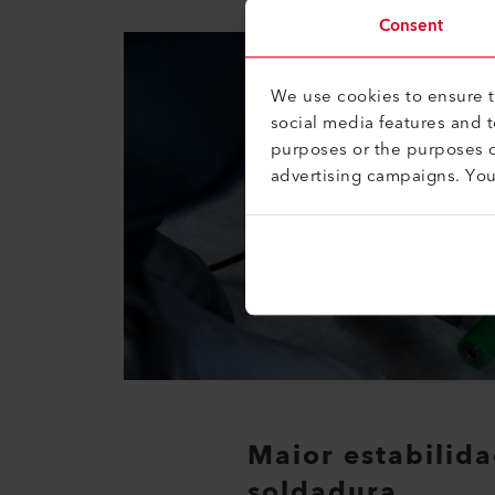
Consent
We use cookies to ensure th
social media features and 
purposes or the purposes o
advertising campaigns. Yo
Maior estabilid
soldadura