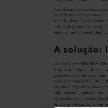
A soldadura por sobreposição
cria costuras sobrepostas qu
telhado plano, não é ideal nu
robots de piscina. As costura
especialmente concebidas. Isto
A solução:
Como é que o UNIDRIVE 505 es
topo sobre uma fita de costura
possível, mas apenas com um 
semi-automática UNIDRIVE 50
visualmente perfeito. Quais s
soldadas numa única etapa de 
O resultado: um cordão de sol
tecido, impressas digitalmente