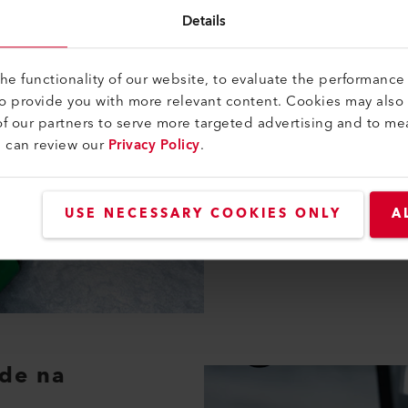
Details
Funcionament
O UNIDRIVE 505 oferece ao
e functionality of our website, to evaluate the performance 
zona de soldadura, de modo
to provide you with more relevant content. Cookies may also
permaneça claramente visív
f our partners to serve more targeted advertising and to me
Isto permite uma orientação
u can review our
Privacy Policy
.
o controlo do processo de
formato ergonómico facilit
soldar. A velocidade e a t
USE NECESSARY COOKIES ONLY
A
facilmente reguladas atravé
ade na