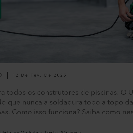
O
12 De Fev. De 2025
ra todos os construtores de piscinas. O
is do que nunca a soldadura topo a topo 
nas. Como isso funciona? Saiba como nes
alista em Marketing, Leister AG, Suíça