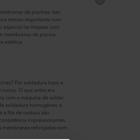
mbranas de piscinas. Isto
mbora menos importante num
ão especial na limpeza com
com membranas de piscina
 estética.
inas? Por soldadura topo a
ue nunca. O que antes era
ona com a máquina de soldar
 de soldadura homogéneo e
a fita de costura são
onsistência impressionantes.
para membranas reforçadas com