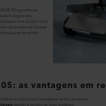
IDRIVE 505 garante um
dadura segura das
mbinação com os dois rolos
 rolo de pressão de silicone
 da máquina de soldar.
05: as vantagens em r
soldadura topo a topo simultânea na fita de costura
isíveis
devido a bordos de topo soldados