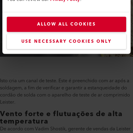
ALLOW ALL COOKIES
USE NECESSARY COOKIES ONLY
Isto cria um canal de teste. Este é preenchido com ar após a
soldagem, a fim de verificar e garantir a estanqueidade do
cordão de solda com o aparelho de teste de ar comprimido
Leister.
Vento forte e flutuações de alta
temperatura
De acordo com Vadim Shostik, gerente de vendas da Leister