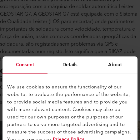
sobreposição com a máquina de soldar automática Leister
GEOSTAR G7. A GEOSTAR G7 está equipada com o Sistema
de Qualidade Leister (LQS para encurtar) onde parâmetros
importantes de soldadura como velocidade, temperatura e
força de união, assim como as coordenadas geográficas da
soldadura, são registadas sem problemas via GPS e
documentadas num registo. Isto significa que a RIKAZ pode
fornecer provas da qualidade da solda.
Consent
Details
About
Garantia de qualidade através da
inspeção da costura de solda
We use cookies to ensure the functionality of our
Como mencionado na secção anterior, as geomembranas
website, to evaluate the performance of the website,
dos tanques de decantação foram soldadas por
to provide social media features and to provide you
sobreposição.
with more relevant content. Cookies may also be
used for our own purposes or the purposes of our
partners to serve more targeted advertising and to
measure the success of those advertising campaigns.
You can review our
Privacy Policy
.