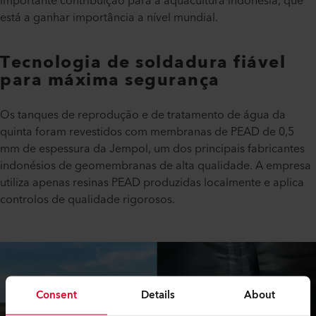
importante contribuição para a aquacultura indonésia, que
está a ganhar importância a nível mundial.
Tecnologia de soldadura fiável
para máxima segurança
Os tanques de reprodução e de tratamento de água da
quinta foram revestidos com membranas de PEAD de 0,5
mm de espessura da Jempol, um dos principais fabricantes
indonésios de geomembranas de alta qualidade. A empresa
utiliza apenas resinas PEAD produzidas localmente e aplica
controlos de qualidade rigorosos.
Consent
Details
About