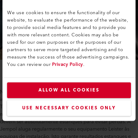
We use cookies to ensure the functionality of our
website, to evaluate the performance of the website,
to provide social media features and to provide you
with more relevant content. Cookies may also be
used for our own purposes or the purposes of our
partners to serve more targeted advertising and to
measure the success of those advertising campaigns.
You can review our
Privacy Policy
.
ALLOW ALL COOKIES
No estaleiro de construção do viveiro de camarões, é
impossível não reparar nas precisas vias duplas da Leister
TWINNY S. Com uma largura de 8 metros, a instalação da
USE NECESSARY COOKIES ONLY
membrana requer numerosas costuras de soldadura, que
devem ser absolutamente estanques para evitar perdas. A
Jempol aluga regularmente o seu equipamento Leister às
equipas de instalação. Isto garante resultados estanques e