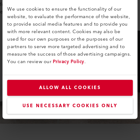
fornecer ar quente de alto volume e penetração profunda
We use cookies to ensure the functionality of our
em salas de geradores e painéis de controle.
website, to evaluate the performance of the website,
to provide social media features and to provide you
with more relevant content. Cookies may also be
used for our own purposes or the purposes of our
partners to serve more targeted advertising and to
measure the success of those advertising campaigns.
You can review our
Privacy Policy
.
ALLOW ALL COOKIES
USE NECESSARY COOKIES ONLY