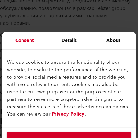
специалистов по маркетингу, продажам и сервисному
обслуживанию, позволяющая в рамках Leister group
углубить знания и поделиться ими с нашими
партнерами.
С начала полномасштабного перехода Leister Group на
Consent
Details
About
цифровые технологии в 2016 году, они нашли
применение в нашей продукции и услугах, обеспечивая
нашим клиентам больше преимуществ.
We use cookies to ensure the functionality of our
website, to evaluate the performance of the website,
Мы обеспечиваем соответствие высочайшим
to provide social media features and to provide you
отраслевым стандартам лидерства в области качества
with more relevant content. Cookies may also be
посредством глобального управления процессами и
used for our own purposes or the purposes of our
соблюдения стандартов Leister в наших локальных
partners to serve more targeted advertising and to
компаниях.
measure the success of those advertising campaigns.
Патенты и конструкторские
You can review our
Privacy Policy
.
разработки Leister
Инженеры компании Leister постоянно совершенствуют
существующий ассортимент продукции Leister и Axetris в