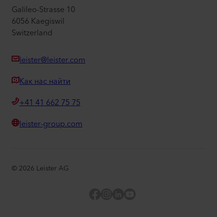
Galileo-Strasse 10
6056 Kaegiswil
Switzerland
leister@leister.com
Как нас найти
+41 41 662 75 75
leister-group.com
©
2026
Leister AG
Facebook
Instagram
LinkedIn
YouTube