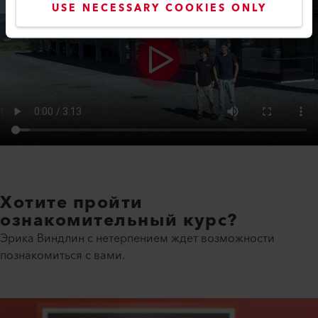
USE NECESSARY COOKIES ONLY
Хотите пройти
ознакомительный курс?
Эрика Виндлин с нетерпением ждет возможности
познакомиться с вами.