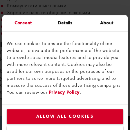
Коммуникативные навыки
Хорошие навыки общения с людьми
Способность работать в команде
Consent
Details
About
Сетевое мышление
Технические навыки
Продолжительность обучения
We use cookies to ensure the functionality of our
website, to evaluate the performance of the website,
Базовая профессиональная подготовка специалиста по
to provide social media features and to provide you
ИКТ EFZ длится три года.
with more relevant content. Cookies may also be
Ваша программа обучения будет адаптирована к
used for our own purposes or the purposes of our
учебному плану школы, чтобы вы могли идеально
partners to serve more targeted advertising and to
сочетать теорию и практику. По окончании стажировки
measure the success of those advertising campaigns.
вы будете хорошо подготовлены к рынку труда, получив
You can review our
Privacy Policy
.
хорошее образование.
ALLOW ALL COOKIES