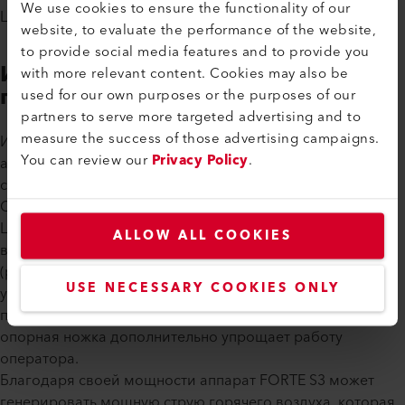
We use cookies to ensure the functionality of our
Leister.
website, to evaluate the performance of the website,
to provide social media features and to provide you
Идеально подходит для
with more relevant content. Cookies may also be
поддонов
used for our own purposes or the purposes of our
partners to serve more targeted advertising and to
measure the success of those advertising campaigns.
Имея вес всего 4,4 кг и выходную мощность 10 кВт,
You can review our
Privacy Policy
.
аппарат FORTE S3 представляет собой идеальное
сочетание эффективности и маневренности.
Спроектированный, как и все ручные инструменты
Leister, с акцентом на эргономику, этот аппарат сочетает
ALLOW ALL COOKIES
в себе практичную рукоятку и компактную конструкцию
(размером всего 390 x 132 x 215 мм), что обеспечивает
USE NECESSARY COOKIES ONLY
удобное использование даже в ограниченном
пространстве, а встроенная в конструкцию устройства
опорная ножка дополнительно упрощает работу
оператора.
Благодаря своей мощности аппарат FORTE S3 может
генерировать мощную струю горячего воздуха, которая