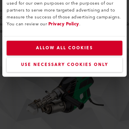
used for our own purposes or the purposes of our
partners to serve more targeted advertising and to
«Благодаря WELDPLAST S2 PVC мы можем
measure the success of those advertising campaigns.
сосредоточиться на главном: идеальном качестве. Это
You can review our
Privacy Policy
.
надежное и простое в эксплуатации устройство — лучший
выбор для нас», — поясняют в Tecnoplast.
ALLOW ALL COOKIES
USE NECESSARY COOKIES ONLY