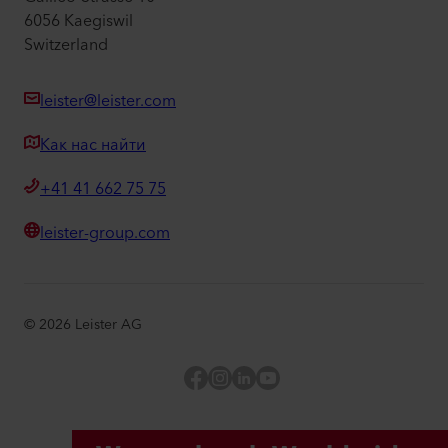
6056 Kaegiswil
Switzerland
leister@leister.com
Как нас найти
+41 41 662 75 75
leister-group.com
©
2026
Leister AG
Facebook
Instagram
LinkedIn
YouTube