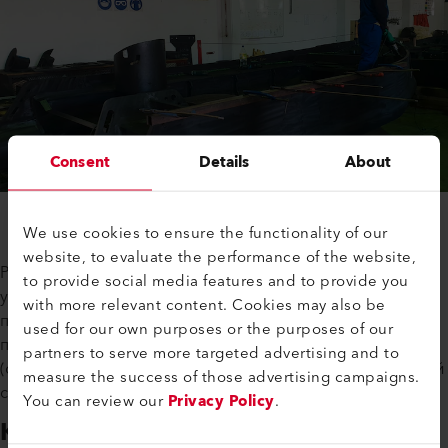
Consent
Details
About
We use cookies to ensure the functionality of our
website, to evaluate the performance of the website,
Разработана специальная технологическая оснастка для
to provide social media features and to provide you
ускорения производственного процесса. Оснастка
with more relevant content. Cookies may also be
предназначена для неподвижной фиксации труб или
used for our own purposes or the purposes of our
перегородочного каркаса: а наружные, нижние части
partners to serve more targeted advertising and to
(обшивка, транец, фальшборт) сваривают экструзионной
measure the success of those advertising campaigns.
сваркой, используя оборудование Leister.
You can review our
Privacy Policy
.
Какие сварочные экструдеры и